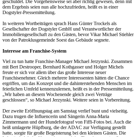
geschuldet. Die Vorgehensweise sei aber richtig gewesen, denn mit
dem Ergebnis seien nun alle hochzufrieden, heißt es in einer
Dogstyler-Pressemitteilung.
In weiteren Wortbeiträgen sprach Hans Günter Trockels als
Gesellschafter der Dogstyler GmbH und Verantwortlicher der
Immobiliengesellschaft zu den Gästen, bevor Vikar Michael Stiehler
von der Patroklusgemeinde Soest das Gebäude segnete.
Interesse am Franchise-System
Viel zu tun hatte Franchise-Manager Michael Jerzynski. Zusammen
mit Bert Destrooper, Bernhard Kothgasser und Holger Michels
freute er sich vor allem über das große Interesse neuer
Franchisenehmer. Gleich mehrere Interessenten hätten die Chance
ergriffen, um das Konzept und die dahinterstehenden Menschen im
feierlichen Umfeld kennenzulernen, heißt es in der Pressemitteilung.
„Wir haben an diesem Wochenende gleich zwei Verträge
geschlossen“, so Michael Jerzynski. Weitere seien in Vorbereitung.
Der zweite Eröffnungstag am Samstag verlief bunt und vielseitig.
Dazu trugen die Influencerin und Sängerin Anna-Maria
Zimmermann und der Hundefotograf von Fiffi-Fotos bei. Auch die
heiß umlagerte Hüpfburg, die der ADAC zur Verfügung gestellt
hatte, sorgte für große Begeisterung bei den kleinen Gästen. Die