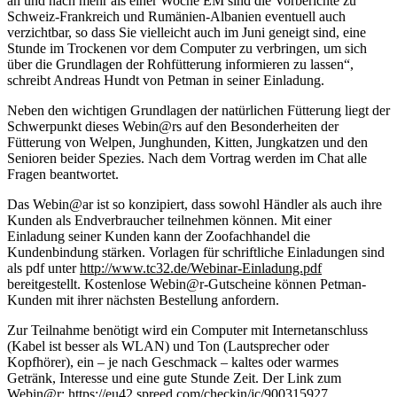
an und nach mehr als einer Woche EM sind die Vorberichte zu
Schweiz-Frankreich und Rumänien-Albanien eventuell auch
verzichtbar, so dass Sie vielleicht auch im Juni geneigt sind, eine
Stunde im Trockenen vor dem Computer zu verbringen, um sich
über die Grundlagen der Rohfütterung informieren zu lassen“,
schreibt Andreas Hundt von Petman in seiner Einladung.
Neben den wichtigen Grundlagen der natürlichen Fütterung liegt der
Schwerpunkt dieses Webin@rs auf den Besonderheiten der
Fütterung von Welpen, Junghunden, Kitten, Jungkatzen und den
Senioren beider Spezies. Nach dem Vortrag werden im Chat alle
Fragen beantwortet.
Das Webin@ar ist so konzipiert, dass sowohl Händler als auch ihre
Kunden als Endverbraucher teilnehmen können. Mit einer
Einladung seiner Kunden kann der Zoofachhandel die
Kundenbindung stärken. Vorlagen für schriftliche Einladungen sind
als pdf unter
http://www.tc32.de/Webinar-Einladung.pdf
bereitgestellt. Kostenlose Webin@r-Gutscheine können Petman-
Kunden mit ihrer nächsten Bestellung anfordern.
Zur Teilnahme benötigt wird ein Computer mit Internetanschluss
(Kabel ist besser als WLAN) und Ton (Lautsprecher oder
Kopfhörer), ein – je nach Geschmack – kaltes oder warmes
Getränk, Interesse und eine gute Stunde Zeit. Der Link zum
Webin@r:
https://eu42.spreed.com/checkin/jc/900315927
.