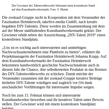
Der Gewinner des Talentwettbewerbs bekommt einen kostenlosen Stand
auf dem Kunsthandwerkermarkt. Foto: S. Martin
Die zookauf-Gruppe sucht in Kooperation mit dem Veranstalter der
Faszination Heimtierwelt, takefive-media GmbH, nach kreativ
begabten DIY-Talenten. Diese werden im Zusammenhang mit dem
auf der Messe stattfindenden Kunsthandwerkermarkt gekürt. Der
Gewinner erhält neben der Auszeichnung „DIY-Talent 2019“ einen
kostenfreien Standplatz.
„Uns ist es wichtig auch interessierten und umtriebigen
Nachwuchsunternehmern eine Plattform zu bieten“, erläutert die
Projektmanagerin der Faszination Heimtierwelt Johanna Krapp. Auf
dem Kunsthandwerkermarkt der Faszination Heimtierwelt
bekommen handwerklich geschickte Nachwuchstalente auch in
diesem Jahr die Chance, ihre selbstkreierten Produkte in das Rennen
des DIY-Talentwettbewerbs zu schicken. Damit möchte der
Veranstalter zusammen mit der zookauf-Gruppe kreative Beiträge
tierlieber DIY-Talente würdigen und zugleich vor Ort dank
anschaulicher Vorführungen für interessante Impulse sorgen.
Noch bis zum 15. Februar können sich interessierte
Kunsthandwerker bewerben und ihr kreatives Talent unter Beweis
stellen. Der Gewinner wird mit einem kostenlosen Standplatz
belohnt.