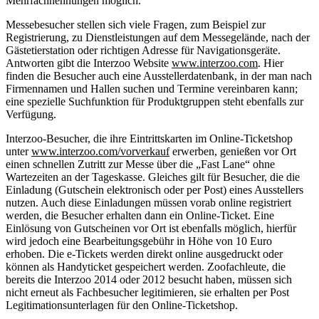
Mehrfachnennungen möglich.
Messebesucher stellen sich viele Fragen, zum Beispiel zur
Registrierung, zu Dienstleistungen auf dem Messegelände, nach der
Gästetierstation oder richtigen Adresse für Navigationsgeräte.
Antworten gibt die Interzoo Website
www.interzoo.com
. Hier
finden die Besucher auch eine Ausstellerdatenbank, in der man nach
Firmennamen und Hallen suchen und Termine vereinbaren kann;
eine spezielle Suchfunktion für Produktgruppen steht ebenfalls zur
Verfügung.
Interzoo-Besucher, die ihre Eintrittskarten im Online-Ticketshop
unter
www.interzoo.com/vorverkauf
erwerben, genießen vor Ort
einen schnellen Zutritt zur Messe über die „Fast Lane“ ohne
Wartezeiten an der Tageskasse. Gleiches gilt für Besucher, die die
Einladung (Gutschein elektronisch oder per Post) eines Ausstellers
nutzen. Auch diese Einladungen müssen vorab online registriert
werden, die Besucher erhalten dann ein Online-Ticket. Eine
Einlösung von Gutscheinen vor Ort ist ebenfalls möglich, hierfür
wird jedoch eine Bearbeitungsgebühr in Höhe von 10 Euro
erhoben. Die e-Tickets werden direkt online ausgedruckt oder
können als Handyticket gespeichert werden. Zoofachleute, die
bereits die Interzoo 2014 oder 2012 besucht haben, müssen sich
nicht erneut als Fachbesucher legitimieren, sie erhalten per Post
Legitimationsunterlagen für den Online-Ticketshop.