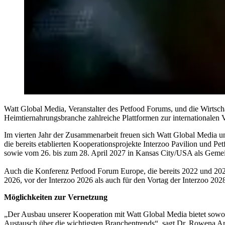
Watt Global Media, Veranstalter des Petfood Forums, und die Wirtscha
Heimtiernahrungsbranche zahlreiche Plattformen zur internationalen 
Im vierten Jahr der Zusammenarbeit freuen sich Watt Global Media u
die bereits etablierten Kooperationsprojekte Interzoo Pavilion und 
sowie vom 26. bis zum 28. April 2027 in Kansas City/USA als Gemeins
Auch die Konferenz Petfood Forum Europe, die bereits 2022 und 2024
2026, vor der Interzoo 2026 als auch für den Vortag der Interzoo 2028
Möglichkeiten zur Vernetzung
„Der Ausbau unserer Kooperation mit Watt Global Media bietet sowoh
Austausch über die wichtigsten Branchentrends“, sagt Dr. Rowena Ar