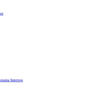
ger
norama
Interzoo