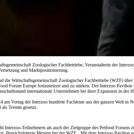
ftsgemeinschaft Zoologischer Fachbetriebe, Veranstalterin der Interzoo
Vernetzung und Marktpositionierung.
nd die Wirtschaftsgemeinschaft Zoologischer Fachbetriebe (WZF) über 
Petfood Forum Europe fortzusetzen und zu stärken. Der Interzoo Pavili
chaftsstand internationale Unternehmen bei ihrer Expansion in der He
 am Vortag der Interzoo hunderte Fachleute aus der ganzen Welt in Nü
 als Termin gesetzt.
l Interzoo-Teilnehmern als auch der Zielgruppe des Petfood Forums z
zt, Bereichsleiterin Messen bei der WZF. „Mit dem Interzoo Pavilion 