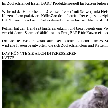
Im Zoofachhandel fristen BARF-Produkte speziell für Katzen bisher n
Während der Hund eher ein „Gemischtfresser“ mit Schwerpunkt Fleisch
Katzenhaltern praktiziert. Kölle-Zoo denkt bereits über eigens ko
BARF zunehmend mehr Aufmerksamkeit gewidmet – inklusive der dazu
Petman hat den Trend seit längerem erkannt und bietet bereits eine V
verschiedenen Sorten erhältlich ist das FertigBARF für Katzen ein
Die nächsten Webinre veranstalten Beuteküche und Petman am 25.
wird alle Fragen beantworten, die sich Zoofachhändlern und Katzenhal
DAS KÖNNTE SIE AUCH INTERESSIEREN
KATZE