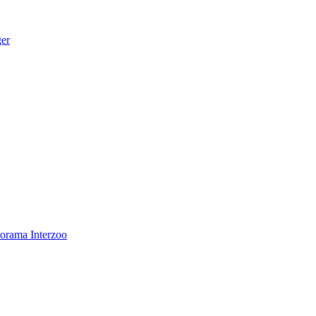
ger
norama
Interzoo