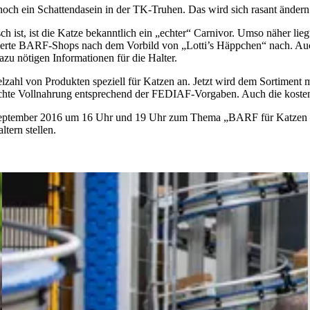
och ein Schattendasein in der TK-Truhen. Das wird sich rasant ändern
 ist, ist die Katze bekanntlich ein „echter“ Carnivor. Umso näher lie
nzipierte BARF-Shops nach dem Vorbild von „Lotti’s Häppchen“ nach.
 nötigen Informationen für die Halter.
ielzahl von Produkten speziell für Katzen an. Jetzt wird dem Sortimen
e echte Vollnahrung entsprechend der FEDIAF-Vorgaben. Auch die kos
 September 2016 um 16 Uhr und 19 Uhr zum Thema „BARF für Katzen
tern stellen.