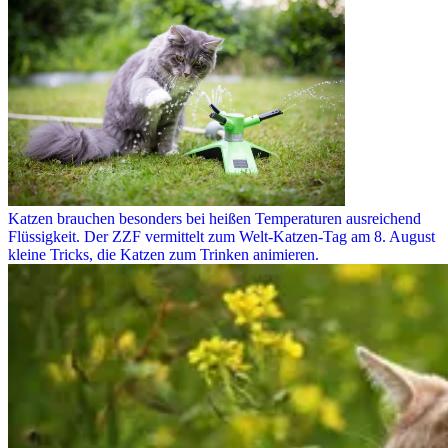
Katzen brauchen besonders bei heißen Temperaturen ausreichend
Flüssigkeit. Der ZZF vermittelt zum Welt-Katzen-Tag am 8. August
kleine Tricks, die Katzen zum Trinken animieren.