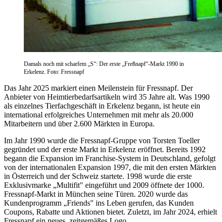
Damals noch mit scharfem „S“: Der erste „Freßnapf“-Markt 1990 in
Erkelenz. Foto: Fressnapf
Das Jahr 2025 markiert einen Meilenstein für Fressnapf. Der
Anbieter von Heimtierbedarfsartikeln wird 35 Jahre alt. Was 1990
als einzelnes Tierfachgeschäft in Erkelenz begann, ist heute ein
international erfolgreiches Unternehmen mit mehr als 20.000
Mitarbeitern und über 2.600 Märkten in Europa.
Im Jahr 1990 wurde die Fressnapf-Gruppe von Torsten Toeller
gegründet und der erste Markt in Erkelenz eröffnet. Bereits 1992
begann die Expansion im Franchise-System in Deutschland, gefolgt
von der internationalen Expansion 1997, die mit den ersten Märkten
in Österreich und der Schweiz startete. 1998 wurde die erste
Exklusivmarke „Multifit" eingeführt und 2009 öffnete der 1000.
Fressnapf-Markt in München seine Türen. 2020 wurde das
Kundenprogramm „Friends" ins Leben gerufen, das Kunden
Coupons, Rabatte und Aktionen bietet. Zuletzt, im Jahr 2024, erhielt
Fressnapf ein neues, zeitgemäßes Logo.