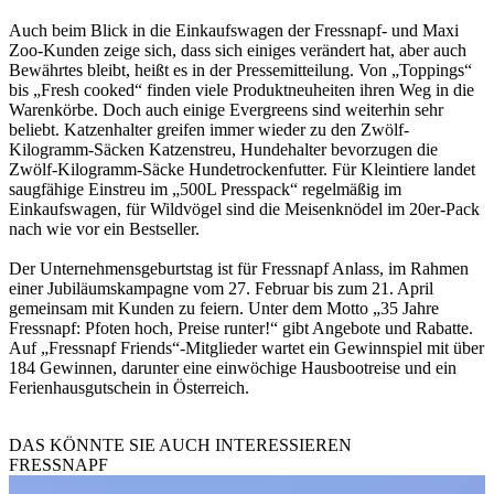
Auch beim Blick in die Einkaufswagen der Fressnapf- und Maxi
Zoo-Kunden zeige sich, dass sich einiges verändert hat, aber auch
Bewährtes bleibt, heißt es in der Pressemitteilung. Von „Toppings“
bis „Fresh cooked“ finden viele Produktneuheiten ihren Weg in die
Warenkörbe. Doch auch einige Evergreens sind weiterhin sehr
beliebt. Katzenhalter greifen immer wieder zu den Zwölf-
Kilogramm-Säcken Katzenstreu, Hundehalter bevorzugen die
Zwölf-Kilogramm-Säcke Hundetrockenfutter. Für Kleintiere landet
saugfähige Einstreu im „500L Presspack“ regelmäßig im
Einkaufswagen, für Wildvögel sind die Meisenknödel im 20er-Pack
nach wie vor ein Bestseller.
Der Unternehmensgeburtstag ist für Fressnapf Anlass, im Rahmen
einer Jubiläumskampagne vom 27. Februar bis zum 21. April
gemeinsam mit Kunden zu feiern. Unter dem Motto „35 Jahre
Fressnapf: Pfoten hoch, Preise runter!“ gibt Angebote und Rabatte.
Auf „Fressnapf Friends“-Mitglieder wartet ein Gewinnspiel mit über
184 Gewinnen, darunter eine einwöchige Hausbootreise und ein
Ferienhausgutschein in Österreich.
DAS KÖNNTE SIE AUCH INTERESSIEREN
FRESSNAPF