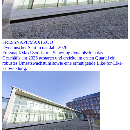
FRESSNAPF/MAXI ZOO
Dynamischer Start in das Jahr 2026
Fressnapf/Maxi Zoo ist mit Schwung dynamisch in das
Geschäftsjahr 2026 gestartet und erzielte im ersten Quartal ein
robustes Umsatzwachstum sowie eine ermutigende Like-for-Like-
Entwicklung.