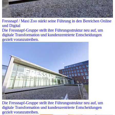
Fressnapf / Maxi Zoo stärkt seine Führung in den Bereichen Online
und Digital
Die Fressnapf-Gruppe stellt ihre Führungsstruktur neu auf, um
digitale Transformation und kundenzentrierte Entscheidungen
gezielt voranzutreiben.
Die Fressnapf-Gruppe stellt ihre Führungsstruktur neu auf, um
digitale Transformation und kundenzentrierte Entscheidungen
gezielt voranzutreiben.