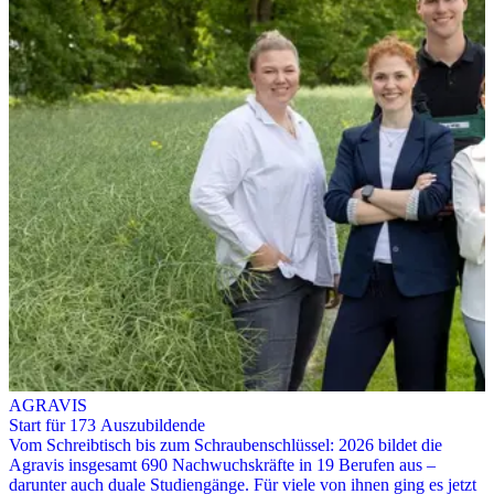
AGRAVIS
Start für 173 Auszubildende
Vom Schreibtisch bis zum Schraubenschlüssel: 2026 bildet die
Agravis insgesamt 690 Nachwuchskräfte in 19 Berufen aus –
darunter auch duale Studiengänge. Für viele von ihnen ging es jetzt