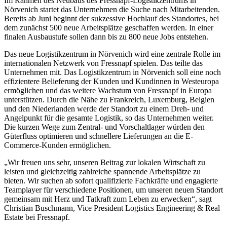
Im Rahmen des Neubaus des Fressnapf-Logistikzentrums in
Nörvenich startet das Unternehmen die Suche nach Mitarbeitenden.
Bereits ab Juni beginnt der sukzessive Hochlauf des Standortes, bei
dem zunächst 500 neue Arbeitsplätze geschaffen werden. In einer
finalen Ausbaustufe sollen dann bis zu 800 neue Jobs entstehen.
Das neue Logistikzentrum in Nörvenich wird eine zentrale Rolle im
internationalen Netzwerk von Fressnapf spielen. Das teilte das
Unternehmen mit. Das Logistikzentrum in Nörvenich soll eine noch
effizientere Belieferung der Kunden und Kundinnen in Westeuropa
ermöglichen und das weitere Wachstum von Fressnapf in Europa
unterstützen. Durch die Nähe zu Frankreich, Luxemburg, Belgien
und den Niederlanden werde der Standort zu einem Dreh- und
Angelpunkt für die gesamte Logistik, so das Unternehmen weiter.
Die kurzen Wege zum Zentral- und Vorschaltlager würden den
Güterfluss optimieren und schnellere Lieferungen an die E-
Commerce-Kunden ermöglichen.
„Wir freuen uns sehr, unseren Beitrag zur lokalen Wirtschaft zu
leisten und gleichzeitig zahlreiche spannende Arbeitsplätze zu
bieten. Wir suchen ab sofort qualifizierte Fachkräfte und engagierte
Teamplayer für verschiedene Positionen, um unseren neuen Standort
gemeinsam mit Herz und Tatkraft zum Leben zu erwecken“, sagt
Christian Buschmann, Vice President Logistics Engineering & Real
Estate bei Fressnapf.