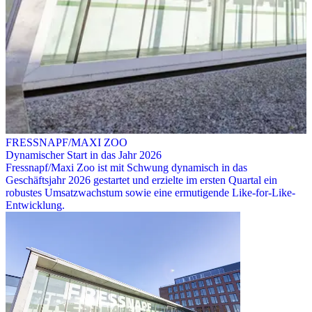
FRESSNAPF/MAXI ZOO
Dynamischer Start in das Jahr 2026
Fressnapf/Maxi Zoo ist mit Schwung dynamisch in das
Geschäftsjahr 2026 gestartet und erzielte im ersten Quartal ein
robustes Umsatzwachstum sowie eine ermutigende Like-for-Like-
Entwicklung.