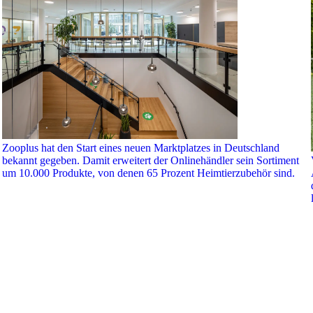
Zooplus hat den Start eines neuen Marktplatzes in Deutschland
bekannt gegeben. Damit erweitert der Onlinehändler sein Sortiment
um 10.000 Produkte, von denen 65 Prozent Heimtierzubehör sind.