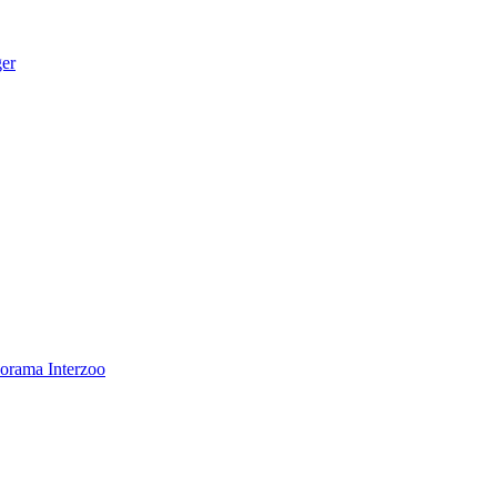
ger
norama
Interzoo