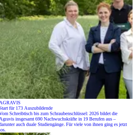
AGRAVIS
Start für 173 Auszubildende
Vom Schreibtisch bis zum Schraubenschlüssel: 2026 bildet die
Agravis insgesamt 690 Nachwuchskräfte in 19 Berufen aus –
darunter auch duale Studiengänge. Für viele von ihnen ging es jetzt
los.