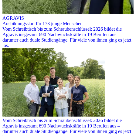
AGRAVIS
Ausbildungsstart für 173 junge Menschen
Vom Schreibtisch bis zum Schraubenschlüssel: 2026 bildet die
Agravis insgesamt 690 Nachwuchskräfte in 19 Berufen aus –
darunter auch duale Studiengänge. Für viele von ihnen ging es jetzt
los.
Vom Schreibtisch bis zum Schraubenschlüssel: 2026 bildet die
Agravis insgesamt 690 Nachwuchskräfte in 19 Berufen aus –
darunter auch duale Studiengänge. Für viele von ihnen ging es jetzt