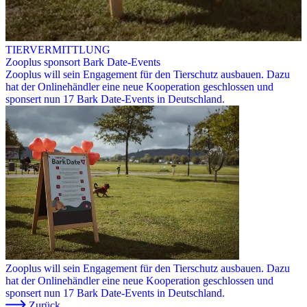
TIERVERMITTLUNG
Zooplus sponsort Bark Date-Events
Zooplus will sein Engagement für den Tierschutz ausbauen. Dazu
hat der Onlinehändler eine neue Kooperation geschlossen und
sponsert nun 17 Bark Date-Events in Deutschland.
Zooplus will sein Engagement für den Tierschutz ausbauen. Dazu
hat der Onlinehändler eine neue Kooperation geschlossen und
sponsert nun 17 Bark Date-Events in Deutschland.
Zurück