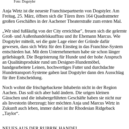
Foto: Dogstyler
Anja Wirtz ist die neueste Franchisepartnerin von Dogstyler. Am
Freitag, 25. März, öffnen sich die Türen ihres 164 Quadratmeter
großen Geschäftes in der Aachener Theaterstraße zum ersten Mal.
„Wir sind fußläufig von der City erreichbar", freuen sich die gelernte
Groß- und Außenhandelskauffrau und ihr Ehemann Marcus. Wie
Dogstyler mitteilt, sei die gute Lage einer der Gründe dafür
gewesen, dass sich Wirtz für den Einstieg in das Franchise-System
entschieden hat. Mit dem Unternehmertum habe sie schon länger
geliebäugelt. Die Begeisterung für Hunde und der hohe Anspruch
an Qualitätsprodukte rund um Designer-Hundemöbel,
handgearbeitete Leinen, hochwertiges Futter und durchdachte
Hundetransport-Systeme gaben laut Dogstyler dann den Ausschlag
für ihre Entscheidung.
Noch wohnt die frischgebackene Inhaberin nicht in der Region
Aachen. Das soll sich aber bald ändern. Die urigen kleinen
Gässchen und die inhabergeführten Geschäfte haben sie nicht nur
als Investorin überzeugt; hier möchten Anja und Marcus Wirtz in
Zukunft auch leben, immer dabei ist ihr Rhodesian Ridgeback
„Taylor“.
NEUES AUS DER RUBRIK
HANDEL