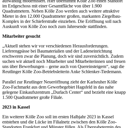
aufwändig modernisiert. Hier übernimmt Kölle Zoo einen Standort
im Erdgeschoss mit einer Gesamtfläche von über 1.900
Quadratmetern. Neben Kölle Zoo werden auch weitere attraktive
Mieter in den 12.000 Quadratmeter großen, markanten Ziegelbau-
Komplex in der Schieferstraße einziehen. Die Eröffnung soll nach
Auskunft von Kölle Zoo noch zum Jahresende stattfinden.
Mitarbeiter gesucht
„Aktuell stehen wir vor verschiedenen Herausforderungen.
Lieferengpässe bei Baumaterialien und der Ladeneinrichtung
erschweren zwar die Planung, doch wir sind zuversichtlich. Zudem
suchen wir aktuell noch Mitarbeiter und Mitarbeiterinnen und freuen
uns über Bewerbungen – gerne auch von Quereinsteigern“, sagt die
Reutlinger Kölle Zoo-Betriebsleiterin Anke Schlenker-Tiedemann.
Parallel zur Reutlinger Neueröffnung zieht der Karlsruher Kölle
Zoo-Fachmarkt aus dem Gewerbegebiet Hagsfeld in das nahe
gelegene Einkaufszentrum „Durlach Center“ und bezieht eine knapp
1.500 Quadratmeter große Filiale.
2023 in Kassel
Ein weiterer Kölle Zoo soll im ersten Halbjahr 2023 in Kassel
entstehen und die Lücke im Filialnetz zwischen den Kölle Zoo-
Standorten Frankfurt und Münster füllen. Als Übergabetermin des