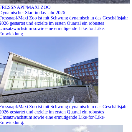
FRESSNAPF/MAXI ZOO
Dynamischer Start in das Jahr 2026
Fressnapf/Maxi Zoo ist mit Schwung dynamisch in das Geschäftsjahr
2026 gestartet und erzielte im ersten Quartal ein robustes
Umsatzwachstum sowie eine ermutigende Like-for-Like-
Entwicklung.
Fressnapf/Maxi Zoo ist mit Schwung dynamisch in das Geschäftsjahr
2026 gestartet und erzielte im ersten Quartal ein robustes
Umsatzwachstum sowie eine ermutigende Like-for-Like-
Entwicklung.