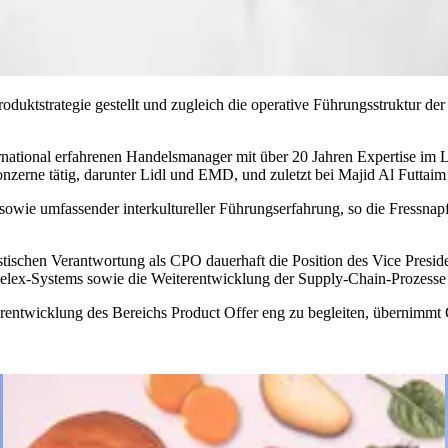
roduktstrategie gestellt und zugleich die operative Führungsstruktu
national erfahrenen Handelsmanager mit über 20 Jahren Expertise im 
onzerne tätig, darunter Lidl und EMD, und zuletzt bei Majid Al Futtaim
wie umfassender interkultureller Führungserfahrung, so die Fressnapf-
tischen Verantwortung als CPO dauerhaft die Position des Vice Presi
Relex-Systems sowie die Weiterentwicklung der Supply-Chain-Prozesse 
erentwicklung des Bereichs Product Offer eng zu begleiten, übernimmt 