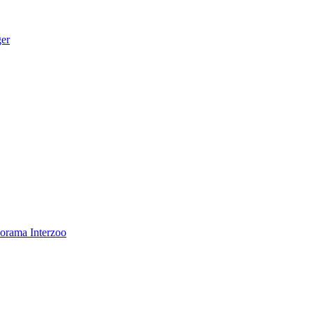
ger
norama
Interzoo