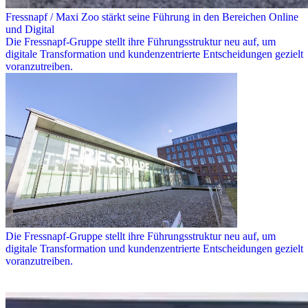
Fressnapf / Maxi Zoo stärkt seine Führung in den Bereichen Online
und Digital
Die Fressnapf-Gruppe stellt ihre Führungsstruktur neu auf, um
digitale Transformation und kundenzentrierte Entscheidungen gezielt
voranzutreiben.
Die Fressnapf-Gruppe stellt ihre Führungsstruktur neu auf, um
digitale Transformation und kundenzentrierte Entscheidungen gezielt
voranzutreiben.