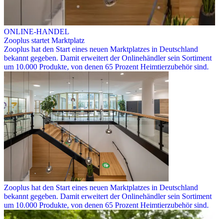
ONLINE-HANDEL
Zooplus startet Marktplatz
Zooplus hat den Start eines neuen Marktplatzes in Deutschland
bekannt gegeben. Damit erweitert der Onlinehändler sein Sortiment
um 10.000 Produkte, von denen 65 Prozent Heimtierzubehör sind.
Zooplus hat den Start eines neuen Marktplatzes in Deutschland
bekannt gegeben. Damit erweitert der Onlinehändler sein Sortiment
um 10.000 Produkte, von denen 65 Prozent Heimtierzubehör sind.