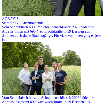
AGRAVIS
Start für 173 Auszubildende
Vom Schreibtisch bis zum Schraubenschlüssel: 2026 bildet die
Agravis insgesamt 690 Nachwuchskräfte in 19 Berufen aus –
darunter auch duale Studiengänge. Für viele von ihnen ging es jetzt
los.
Vom Schreibtisch bis zum Schraubenschlüssel: 2026 bildet die
Agravis insgesamt 690 Nachwuchskräfte in 19 Berufen aus –