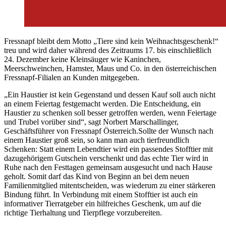
Fressnapf bleibt dem Motto „Tiere sind kein Weihnachtsgeschenk!“
treu und wird daher während des Zeitraums 17. bis einschließlich
24. Dezember keine Kleinsäuger wie Kaninchen,
Meerschweinchen, Hamster, Maus und Co. in den österreichischen
Fressnapf-Filialen an Kunden mitgegeben.
„Ein Haustier ist kein Gegenstand und dessen Kauf soll auch nicht
an einem Feiertag festgemacht werden. Die Entscheidung, ein
Haustier zu schenken soll besser getroffen werden, wenn Feiertage
und Trubel vorüber sind“, sagt Norbert Marschallinger,
Geschäftsführer von Fressnapf Österreich.Sollte der Wunsch nach
einem Haustier groß sein, so kann man auch tierfreundlich
Schenken: Statt einem Lebendtier wird ein passendes Stofftier mit
dazugehörigem Gutschein verschenkt und das echte Tier wird in
Ruhe nach den Festtagen gemeinsam ausgesucht und nach Hause
geholt. Somit darf das Kind von Beginn an bei dem neuen
Familienmitglied mitentscheiden, was wiederum zu einer stärkeren
Bindung führt. In Verbindung mit einem Stofftier ist auch ein
informativer Tierratgeber ein hilfreiches Geschenk, um auf die
richtige Tierhaltung und Tierpflege vorzubereiten.