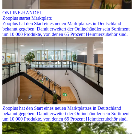
ONLINE-HANDEL
Zooplus startet Marktplatz
Zooplus hat den Start eines neuen Marktplatzes in Deutschland
bekannt gegeben. Damit erweitert der Onlinehändler sein Sortiment
um 10.000 Produkte, von denen 65 Prozent Heimtierzubehör sind.
Zooplus hat den Start eines neuen Marktplatzes in Deutschland
bekannt gegeben. Damit erweitert der Onlinehändler sein Sortiment
um 10.000 Produkte, von denen 65 Prozent Heimtierzubehör sind.