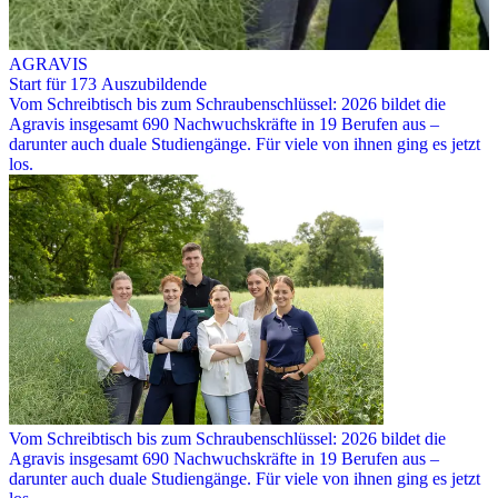
AGRAVIS
Start für 173 Auszubildende
Vom Schreibtisch bis zum Schraubenschlüssel: 2026 bildet die
Agravis insgesamt 690 Nachwuchskräfte in 19 Berufen aus –
darunter auch duale Studiengänge. Für viele von ihnen ging es jetzt
los.
Vom Schreibtisch bis zum Schraubenschlüssel: 2026 bildet die
Agravis insgesamt 690 Nachwuchskräfte in 19 Berufen aus –
darunter auch duale Studiengänge. Für viele von ihnen ging es jetzt