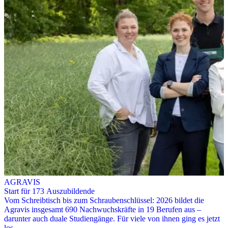
AGRAVIS
Start für 173 Auszubildende
Vom Schreibtisch bis zum Schraubenschlüssel: 2026 bildet die
Agravis insgesamt 690 Nachwuchskräfte in 19 Berufen aus –
darunter auch duale Studiengänge. Für viele von ihnen ging es jetzt
los.