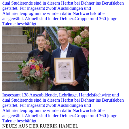
dual Studierende sind in diesem Herbst bei Dehner ins Berufsleben
gestartet. Für insgesamt zwölf Ausbildungen und
Abiturientenprogramme wurden dafür Nachwuchskräfte
ausgewählt. Aktuell sind in der Dehner-Gruppe rund 360 junge
Talente beschäftigt.
Insgesamt 138 Auszubildende, Lehrlinge, Handelsfachwirte und
dual Studierende sind in diesem Herbst bei Dehner ins Berufsleben
gestartet. Für insgesamt zwölf Ausbildungen und
Abiturientenprogramme wurden dafür Nachwuchskräfte
ausgewählt. Aktuell sind in der Dehner-Gruppe rund 360 junge
Talente beschäftigt.
NEUES AUS DER RUBRIK
HANDEL