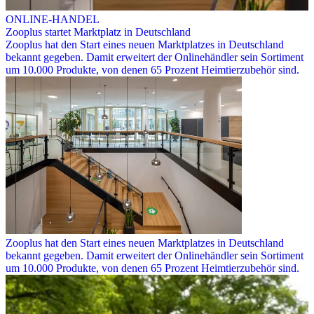
ONLINE-HANDEL
Zooplus startet Marktplatz in Deutschland
Zooplus hat den Start eines neuen Marktplatzes in Deutschland
bekannt gegeben. Damit erweitert der Onlinehändler sein Sortiment
um 10.000 Produkte, von denen 65 Prozent Heimtierzubehör sind.
Zooplus hat den Start eines neuen Marktplatzes in Deutschland
bekannt gegeben. Damit erweitert der Onlinehändler sein Sortiment
um 10.000 Produkte, von denen 65 Prozent Heimtierzubehör sind.