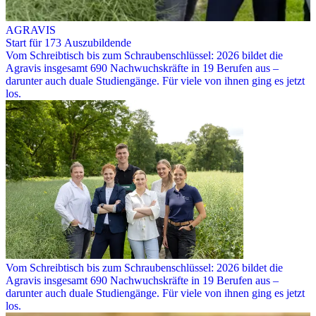
AGRAVIS
Start für 173 Auszubildende
Vom Schreibtisch bis zum Schraubenschlüssel: 2026 bildet die
Agravis insgesamt 690 Nachwuchskräfte in 19 Berufen aus –
darunter auch duale Studiengänge. Für viele von ihnen ging es jetzt
los.
Vom Schreibtisch bis zum Schraubenschlüssel: 2026 bildet die
Agravis insgesamt 690 Nachwuchskräfte in 19 Berufen aus –
darunter auch duale Studiengänge. Für viele von ihnen ging es jetzt
los.