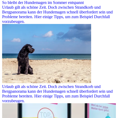
So bleibt der Hundemagen im Sommer entspannt
Urlaub gilt als schöne Zeit. Doch zwischen Strandkorb und
Bergpanorama kann der Hundemagen schnell überfordert sein und
Probleme bereiten. Hier einige Tipps, um zum Beispiel Durchfall
vorzubeugen.
Urlaub gilt als schöne Zeit. Doch zwischen Strandkorb und
Bergpanorama kann der Hundemagen schnell überfordert sein und
Probleme bereiten. Hier einige Tipps, um zum Beispiel Durchfall
vorzubeugen.