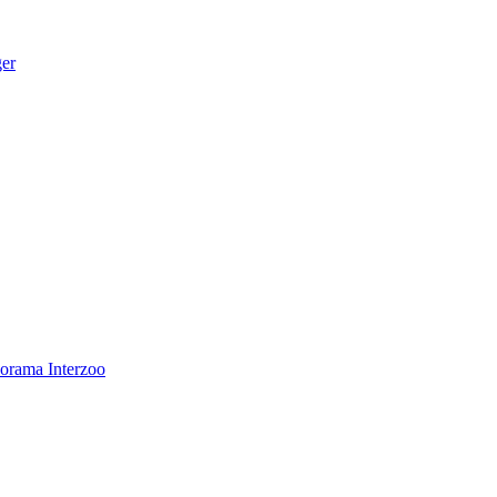
ger
norama
Interzoo