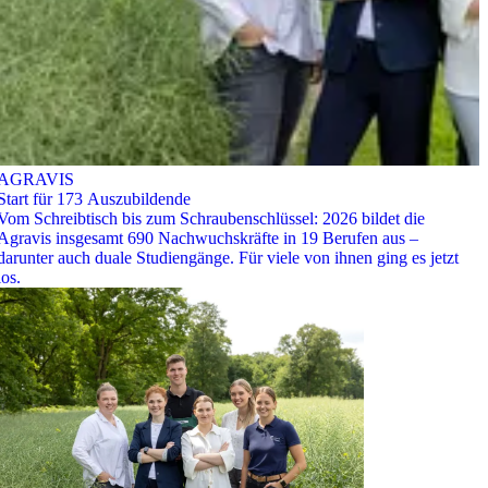
AGRAVIS
Start für 173 Auszubildende
Vom Schreibtisch bis zum Schraubenschlüssel: 2026 bildet die
Agravis insgesamt 690 Nachwuchskräfte in 19 Berufen aus –
darunter auch duale Studiengänge. Für viele von ihnen ging es jetzt
los.