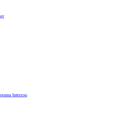
ger
norama
Interzoo