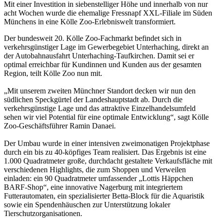
Mit einer Investition in siebenstelliger Höhe und innerhalb von nur
acht Wochen wurde die ehemalige Fressnapf XXL-Filiale im Süden
Münchens in eine Kölle Zoo-Erlebniswelt transformiert.
Der bundesweit 20. Kölle Zoo-Fachmarkt befindet sich in
verkehrsgünstiger Lage im Gewerbegebiet Unterhaching, direkt an
der Autobahnausfahrt Unterhaching-Taufkirchen. Damit sei er
optimal erreichbar für Kundinnen und Kunden aus der gesamten
Region, teilt Kölle Zoo nun mit.
„Mit unserem zweiten Münchner Standort decken wir nun den
südlichen Speckgürtel der Landeshauptstadt ab. Durch die
verkehrsgünstige Lage und das attraktive Einzelhandelsumfeld
sehen wir viel Potential für eine optimale Entwicklung“, sagt Kölle
Zoo-Geschäftsführer Ramin Danaei.
Der Umbau wurde in einer intensiven zweimonatigen Projektphase
durch ein bis zu 40-köpfiges Team realisiert. Das Ergebnis ist eine
1.000 Quadratmeter große, durchdacht gestaltete Verkaufsfläche mit
verschiedenen Highlights, die zum Shoppen und Verweilen
einladen: ein 90 Quadratmeter umfassender „Lottis Häppchen
BARF-Shop“, eine innovative Nagerburg mit integriertem
Futterautomaten, ein spezialisierter Betta-Block für die Aquaristik
sowie ein Spendenhäuschen zur Unterstützung lokaler
Tierschutzorganisationen.