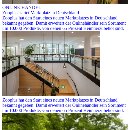
ONLINE-HANDEL
Zooplus startet Marktplatz in Deutschland
Zooplus hat den Start eines neuen Marktplatzes in Deutschland
bekannt gegeben. Damit erweitert der Onlinehändler sein Sortiment
um 10.000 Produkte, von denen 65 Prozent Heimtierzubehör sind.
Zooplus hat den Start eines neuen Marktplatzes in Deutschland
bekannt gegeben. Damit erweitert der Onlinehändler sein Sortiment
um 10.000 Produkte, von denen 65 Prozent Heimtierzubehör sind.