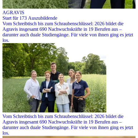
AGRAVIS
Start für 173 Auszubildende
Vom Schreibtisch bis zum Schraubenschlüssel: 2026 bildet die
Agravis insgesamt 690 Nachwuchskräfte in 19 Berufen aus –
darunter auch duale Studiengänge. Für viele von ihnen ging es jetzt
los.
Vom Schreibtisch bis zum Schraubenschlüssel: 2026 bildet die
Agravis insgesamt 690 Nachwuchskräfte in 19 Berufen aus –
darunter auch duale Studiengänge. Für viele von ihnen ging es jetzt
los.