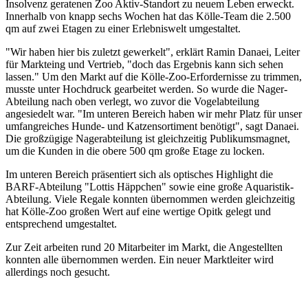
Insolvenz geratenen Zoo Aktiv-Standort zu neuem Leben erweckt.
Innerhalb von knapp sechs Wochen hat das Kölle-Team die 2.500
qm auf zwei Etagen zu einer Erlebniswelt umgestaltet.
"Wir haben hier bis zuletzt gewerkelt", erklärt Ramin Danaei, Leiter
für Markteing und Vertrieb, "doch das Ergebnis kann sich sehen
lassen." Um den Markt auf die Kölle-Zoo-Erfordernisse zu trimmen,
musste unter Hochdruck gearbeitet werden. So wurde die Nager-
Abteilung nach oben verlegt, wo zuvor die Vogelabteilung
angesiedelt war. "Im unteren Bereich haben wir mehr Platz für unser
umfangreiches Hunde- und Katzensortiment benötigt", sagt Danaei.
Die großzügige Nagerabteilung ist gleichzeitig Publikumsmagnet,
um die Kunden in die obere 500 qm große Etage zu locken.
Im unteren Bereich präsentiert sich als optisches Highlight die
BARF-Abteilung "Lottis Häppchen" sowie eine große Aquaristik-
Abteilung. Viele Regale konnten übernommen werden gleichzeitig
hat Kölle-Zoo großen Wert auf eine wertige Opitk gelegt und
entsprechend umgestaltet.
Zur Zeit arbeiten rund 20 Mitarbeiter im Markt, die Angestellten
konnten alle übernommen werden. Ein neuer Marktleiter wird
allerdings noch gesucht.