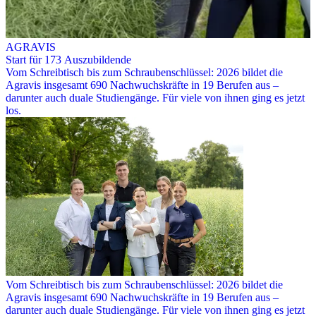
AGRAVIS
Start für 173 Auszubildende
Vom Schreibtisch bis zum Schraubenschlüssel: 2026 bildet die
Agravis insgesamt 690 Nachwuchskräfte in 19 Berufen aus –
darunter auch duale Studiengänge. Für viele von ihnen ging es jetzt
los.
Vom Schreibtisch bis zum Schraubenschlüssel: 2026 bildet die
Agravis insgesamt 690 Nachwuchskräfte in 19 Berufen aus –
darunter auch duale Studiengänge. Für viele von ihnen ging es jetzt