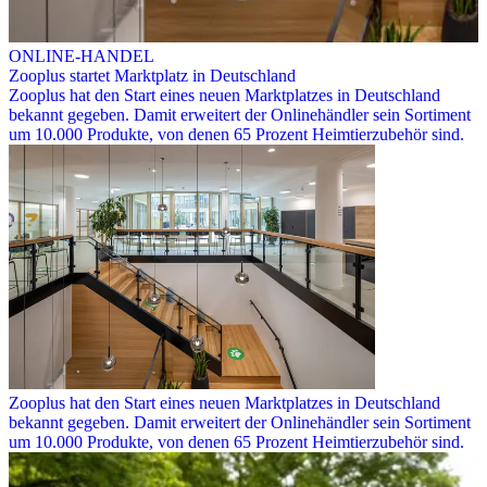
ONLINE-HANDEL
Zooplus startet Marktplatz in Deutschland
Zooplus hat den Start eines neuen Marktplatzes in Deutschland
bekannt gegeben. Damit erweitert der Onlinehändler sein Sortiment
um 10.000 Produkte, von denen 65 Prozent Heimtierzubehör sind.
Zooplus hat den Start eines neuen Marktplatzes in Deutschland
bekannt gegeben. Damit erweitert der Onlinehändler sein Sortiment
um 10.000 Produkte, von denen 65 Prozent Heimtierzubehör sind.