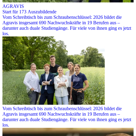
AGRAVIS
Start für 173 Auszubildende
Vom Schreibtisch bis zum Schraubenschlüssel: 2026 bildet die
Agravis insgesamt 690 Nachwuchskräfte in 19 Berufen aus –
darunter auch duale Studiengänge. Für viele von ihnen ging es jetzt
los.
Vom Schreibtisch bis zum Schraubenschlüssel: 2026 bildet die
Agravis insgesamt 690 Nachwuchskräfte in 19 Berufen aus –
darunter auch duale Studiengänge. Für viele von ihnen ging es jetzt
los.