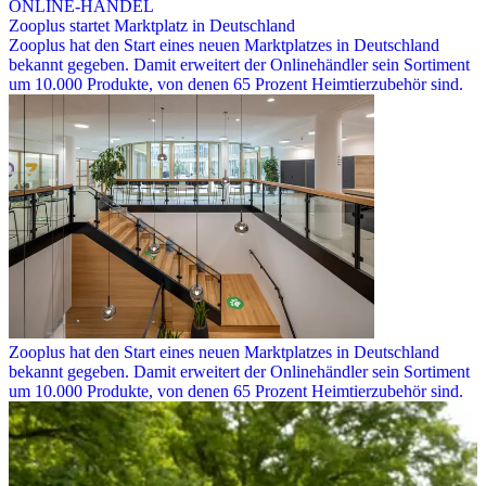
ONLINE-HANDEL
Zooplus startet Marktplatz in Deutschland
Zooplus hat den Start eines neuen Marktplatzes in Deutschland
bekannt gegeben. Damit erweitert der Onlinehändler sein Sortiment
um 10.000 Produkte, von denen 65 Prozent Heimtierzubehör sind.
Zooplus hat den Start eines neuen Marktplatzes in Deutschland
bekannt gegeben. Damit erweitert der Onlinehändler sein Sortiment
um 10.000 Produkte, von denen 65 Prozent Heimtierzubehör sind.