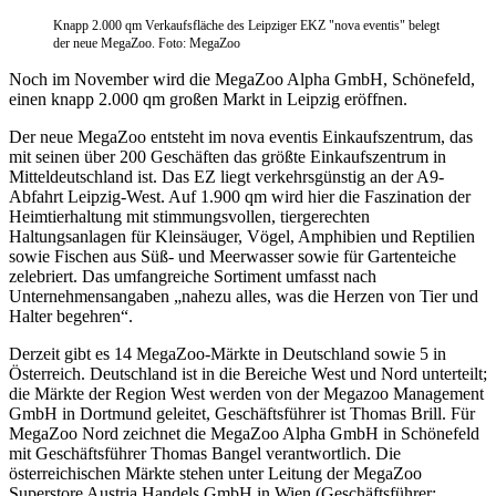
Knapp 2.000 qm Verkaufsfläche des Leipziger EKZ "nova eventis" belegt
der neue MegaZoo. Foto: MegaZoo
Noch im November wird die MegaZoo Alpha GmbH, Schönefeld,
einen knapp 2.000 qm großen Markt in Leipzig eröffnen.
Der neue MegaZoo entsteht im nova eventis Einkaufszentrum, das
mit seinen über 200 Geschäften das größte Einkaufszentrum in
Mitteldeutschland ist. Das EZ liegt verkehrsgünstig an der A9-
Abfahrt Leipzig-West. Auf 1.900 qm wird hier die Faszination der
Heimtierhaltung mit stimmungsvollen, tiergerechten
Haltungsanlagen für Kleinsäuger, Vögel, Amphibien und Reptilien
sowie Fischen aus Süß- und Meerwasser sowie für Gartenteiche
zelebriert. Das umfangreiche Sortiment umfasst nach
Unternehmensangaben „nahezu alles, was die Herzen von Tier und
Halter begehren“.
Derzeit gibt es 14 MegaZoo-Märkte in Deutschland sowie 5 in
Österreich. Deutschland ist in die Bereiche West und Nord unterteilt;
die Märkte der Region West werden von der Megazoo Management
GmbH in Dortmund geleitet, Geschäftsführer ist Thomas Brill. Für
MegaZoo Nord zeichnet die MegaZoo Alpha GmbH in Schönefeld
mit Geschäftsführer Thomas Bangel verantwortlich. Die
österreichischen Märkte stehen unter Leitung der MegaZoo
Superstore Austria Handels GmbH in Wien (Geschäftsführer: