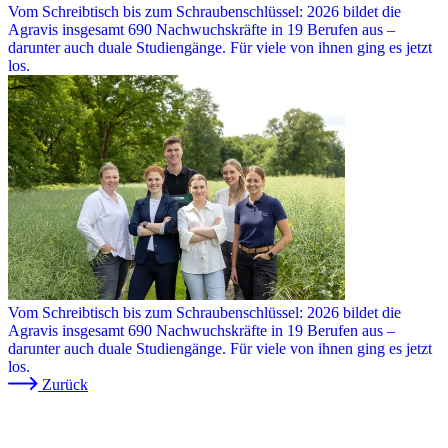
Vom Schreibtisch bis zum Schraubenschlüssel: 2026 bildet die
Agravis insgesamt 690 Nachwuchskräfte in 19 Berufen aus –
darunter auch duale Studiengänge. Für viele von ihnen ging es jetzt
los.
Vom Schreibtisch bis zum Schraubenschlüssel: 2026 bildet die
Agravis insgesamt 690 Nachwuchskräfte in 19 Berufen aus –
darunter auch duale Studiengänge. Für viele von ihnen ging es jetzt
los.
Zurück