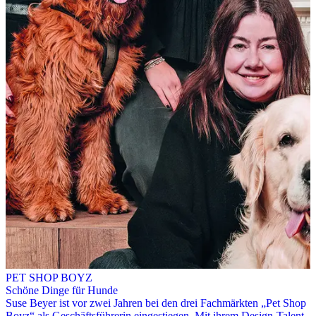
PET SHOP BOYZ
Schöne Dinge für Hunde
Suse Beyer ist vor zwei Jahren bei den drei Fachmärkten „Pet Shop
Boyz“ als Geschäftsführerin eingestiegen. Mit ihrem Design-Talent