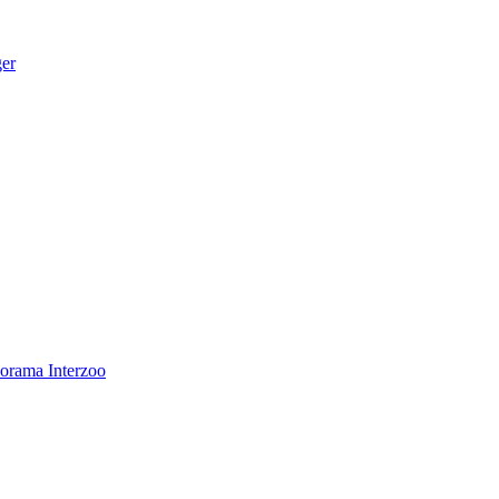
ger
norama
Interzoo