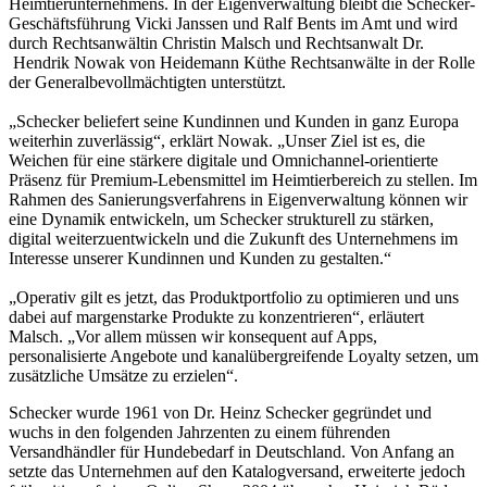
Heimtierunternehmens. In der Eigenverwaltung bleibt die Schecker-
Geschäftsführung Vicki Janssen und Ralf Bents im Amt und wird
durch Rechtsanwältin Christin Malsch und Rechtsanwalt Dr.
Hendrik Nowak von Heidemann Küthe Rechtsanwälte in der Rolle
der Generalbevollmächtigten unterstützt.
„Schecker beliefert seine Kundinnen und Kunden in ganz Europa
weiterhin zuverlässig“, erklärt Nowak. „Unser Ziel ist es, die
Weichen für eine stärkere digitale und Omnichannel-orientierte
Präsenz für Premium-Lebensmittel im Heimtierbereich zu stellen. Im
Rahmen des Sanierungsverfahrens in Eigenverwaltung können wir
eine Dynamik entwickeln, um Schecker strukturell zu stärken,
digital weiterzuentwickeln und die Zukunft des Unternehmens im
Interesse unserer Kundinnen und Kunden zu gestalten.“
„Operativ gilt es jetzt, das Produktportfolio zu optimieren und uns
dabei auf margenstarke Produkte zu konzentrieren“, erläutert
Malsch. „Vor allem müssen wir konsequent auf Apps,
personalisierte Angebote und kanalübergreifende Loyalty setzen, um
zusätzliche Umsätze zu erzielen“.
Schecker wurde 1961 von Dr. Heinz Schecker gegründet und
wuchs in den folgenden Jahrzenten zu einem führenden
Versandhändler für Hundebedarf in Deutschland. Von Anfang an
setzte das Unternehmen auf den Katalogversand, erweiterte jedoch