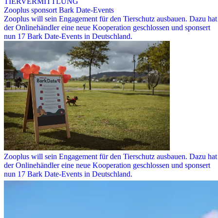
TIERVERMITTLUNG
Zooplus sponsort Bark Date-Events
Zooplus will sein Engagement für den Tierschutz ausbauen. Dazu hat
der Onlinehändler eine neue Kooperation geschlossen und sponsert
nun 17 Bark Date-Events in Deutschland.
Zooplus will sein Engagement für den Tierschutz ausbauen. Dazu hat
der Onlinehändler eine neue Kooperation geschlossen und sponsert
nun 17 Bark Date-Events in Deutschland.