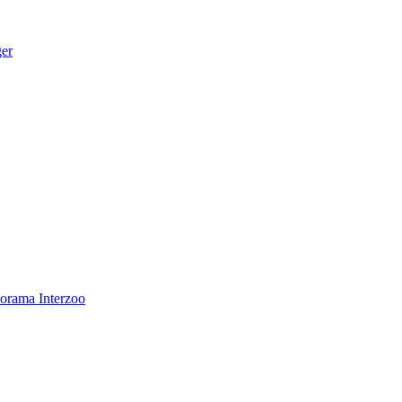
ger
norama
Interzoo