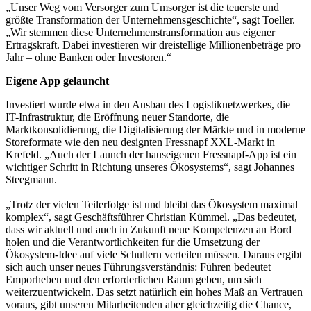
„Unser Weg vom Versorger zum Umsorger ist die teuerste und
größte Transformation der Unternehmensgeschichte“, sagt Toeller.
„Wir stemmen diese Unternehmenstransformation aus eigener
Ertragskraft. Dabei investieren wir dreistellige Millionenbeträge pro
Jahr – ohne Banken oder Investoren.“
Eigene App gelauncht
Investiert wurde etwa in den Ausbau des Logistiknetzwerkes, die
IT-Infrastruktur, die Eröffnung neuer Standorte, die
Marktkonsolidierung, die Digitalisierung der Märkte und in moderne
Storeformate wie den neu designten Fressnapf XXL-Markt in
Krefeld. „Auch der Launch der hauseigenen Fressnapf-App ist ein
wichtiger Schritt in Richtung unseres Ökosystems“, sagt Johannes
Steegmann.
„Trotz der vielen Teilerfolge ist und bleibt das Ökosystem maximal
komplex“, sagt Geschäftsführer Christian Kümmel. „Das bedeutet,
dass wir aktuell und auch in Zukunft neue Kompetenzen an Bord
holen und die Verantwortlichkeiten für die Umsetzung der
Ökosystem-Idee auf viele Schultern verteilen müssen. Daraus ergibt
sich auch unser neues Führungsverständnis: Führen bedeutet
Emporheben und den erforderlichen Raum geben, um sich
weiterzuentwickeln. Das setzt natürlich ein hohes Maß an Vertrauen
voraus, gibt unseren Mitarbeitenden aber gleichzeitig die Chance,