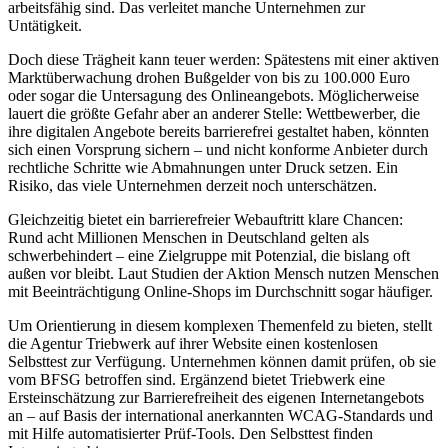
arbeitsfähig sind. Das verleitet manche Unternehmen zur
Untätigkeit.
Doch diese Trägheit kann teuer werden: Spätestens mit einer aktiven
Marktüberwachung drohen Bußgelder von bis zu 100.000 Euro
oder sogar die Untersagung des Onlineangebots. Möglicherweise
lauert die größte Gefahr aber an anderer Stelle: Wettbewerber, die
ihre digitalen Angebote bereits barrierefrei gestaltet haben, könnten
sich einen Vorsprung sichern – und nicht konforme Anbieter durch
rechtliche Schritte wie Abmahnungen unter Druck setzen. Ein
Risiko, das viele Unternehmen derzeit noch unterschätzen.
Gleichzeitig bietet ein barrierefreier Webauftritt klare Chancen:
Rund acht Millionen Menschen in Deutschland gelten als
schwerbehindert – eine Zielgruppe mit Potenzial, die bislang oft
außen vor bleibt. Laut Studien der Aktion Mensch nutzen Menschen
mit Beeinträchtigung Online-Shops im Durchschnitt sogar häufiger.
Um Orientierung in diesem komplexen Themenfeld zu bieten, stellt
die Agentur Triebwerk auf ihrer Website einen kostenlosen
Selbsttest zur Verfügung. Unternehmen können damit prüfen, ob sie
vom BFSG betroffen sind. Ergänzend bietet Triebwerk eine
Ersteinschätzung zur Barrierefreiheit des eigenen Internetangebots
an – auf Basis der international anerkannten WCAG-Standards und
mit Hilfe automatisierter Prüf-Tools. Den Selbsttest finden