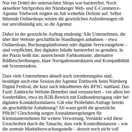
Nur ein Drittel der untersuchten Shops war barrierefrei. Noch
aktuellere Stichproben der Nürnberger Web- und E-Commerce-
Agentur Triebwerk zeigten im Juli weiterhin Defizite auf. Selbst
führende Onlineshops setzten die gesetzlichen Anforderungen oft
nur unvollständig um, so die Agentur.
Dabei ist der gesetzliche Auftrag eindeutig: Alle Unternehmen, die
über ihre Website geschäftliche Handlungen anbahnen – etwa
Onlineshops, Buchungsplattformen oder digitale Serviceangebote –
sind verpflichtet, ihre digitalen Inhalte barrierefrei zu gestalten. In
der Praxis heißt das: ausreichende Farbkontraste, alternative
Bildbeschreibungen, klare Navigationsstrukturen und Kompatibilität
mit Screenreadern.
Dass viele Unternehmen aktuell noch orientierungslos sind,
bestätigte auch eine Session der Agentur Triebwerk beim Nürnberg
Digital Festival, die kurz nach Inkrafttreten des BFSG stattfand. Das
Fazit: Zahlreiche Website-Betreiber sind verunsichert – vor allem bei
Sonderfällen, etwa im B2B-Bereich mit Endkundenzugang oder bei
digitalen Kontaktformularen. Gilt eine Probefahrt-Anfrage bereits
als geschäftliche Anbahnung? Ab wann greift die gesetzliche
Pflicht? Gleichzeitig sorgen Ausnahmeregelungen für
Kleinstunternehmen für weitere Verwirrung. Verstärkt wird diese
Unsicherheit durch die Tatsache, dass viele Kontrollinstanzen – wie
die zentrale Marktüberwachungsstelle – derzeit noch nicht voll