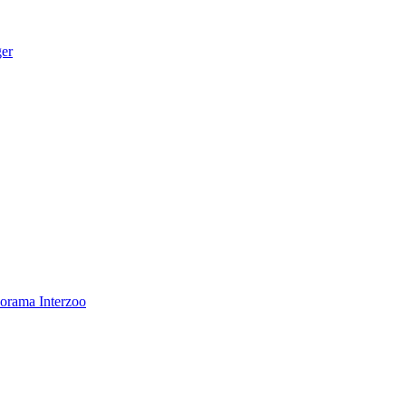
ger
norama
Interzoo