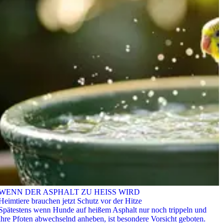
WENN DER ASPHALT ZU HEISS WIRD
Heimtiere brauchen jetzt Schutz vor der Hitze
Spätestens wenn Hunde auf heißem Asphalt nur noch trippeln und
ihre Pfoten abwechselnd anheben, ist besondere Vorsicht geboten.