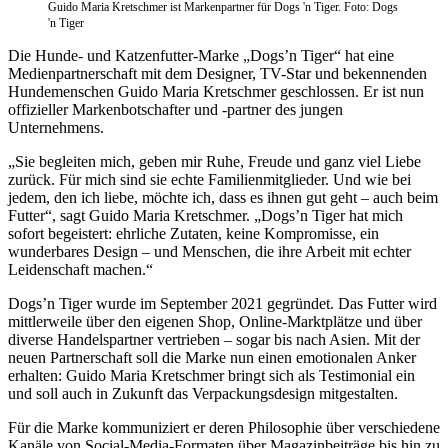
Guido Maria Kretschmer ist Markenpartner für Dogs 'n Tiger. Foto: Dogs
'n Tiger
Die Hunde- und Katzenfutter-Marke „Dogs’n Tiger“ hat eine
Medienpartnerschaft mit dem Designer, TV-Star und bekennenden
Hundemenschen Guido Maria Kretschmer geschlossen. Er ist nun
offizieller Markenbotschafter und -partner des jungen
Unternehmens.
„Sie begleiten mich, geben mir Ruhe, Freude und ganz viel Liebe
zurück. Für mich sind sie echte Familienmitglieder. Und wie bei
jedem, den ich liebe, möchte ich, dass es ihnen gut geht – auch beim
Futter“, sagt Guido Maria Kretschmer. „Dogs’n Tiger hat mich
sofort begeistert: ehrliche Zutaten, keine Kompromisse, ein
wunderbares Design – und Menschen, die ihre Arbeit mit echter
Leidenschaft machen.“
Dogs’n Tiger wurde im September 2021 gegründet. Das Futter wird
mittlerweile über den eigenen Shop, Online-Marktplätze und über
diverse Handelspartner vertrieben – sogar bis nach Asien. Mit der
neuen Partnerschaft soll die Marke nun einen emotionalen Anker
erhalten: Guido Maria Kretschmer bringt sich als Testimonial ein
und soll auch in Zukunft das Verpackungsdesign mitgestalten.
Für die Marke kommuniziert er deren Philosophie über verschiedene
Kanäle von Social-Media-Formaten über Magazinbeiträge bis hin zu