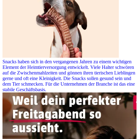
Snacks haben sich in den vergangenen Jahren zu einem wichtigen
Element der Heimtierversorgung entwickelt. Viele Halter schwören
auf die Zwischenmahlzeiten und gönnen ihren tierischen Lieblingen
gerne und oft eine Kleinigkeit. Die Snacks sollen gesund sein und
dem Tier schmecken. Für die Unternehmen der Branche ist das eine
stabile Geschäftsbasis.