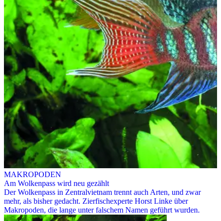
MAKROPODEN
Am Wolkenpass wird neu gezählt
Der Wolkenpass in Zentralvietnam trennt auch Arten, und zwar
mehr, als bisher gedacht. Zierfischexperte Horst Linke über
Makropoden, die lange unter falschem Namen geführt wurden.