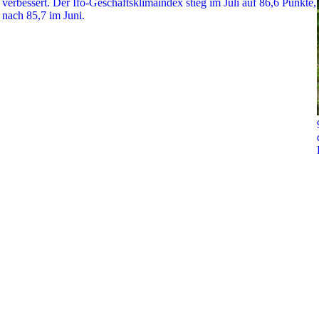
verbessert. Der Ifo-Geschäftsklimaindex stieg im Juli auf 86,6 Punkte,
nach 85,7 im Juni.