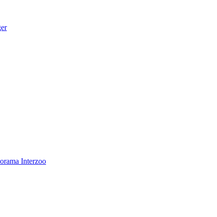
ger
norama
Interzoo