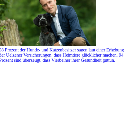
98 Prozent der Hunde- und Katzenbesitzer sagen laut einer Erhebung
der Uelzener Versicherungen, dass Heimtiere glücklicher machen. 94
Prozent sind überzeugt, dass Vierbeiner ihrer Gesundheit guttun.