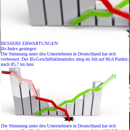
BESSERE ERWARTUNGEN
Ifo-Index gestiegen
Die Stimmung unter den Unternehmen in Deutschland hat sich
verbessert. Der Ifo-Geschäftsklimaindex stieg im Juli auf 86,6 Punkte,
nach 85,7 im Juni.
Die Stimmung unter den Unternehmen in Deutschland hat sich