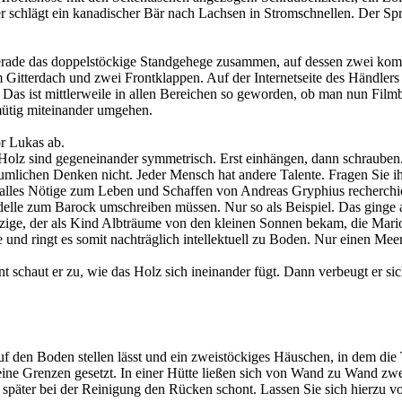
r schlägt ein kanadischer Bär nach Lachsen in Stromschnellen. Der Sprec
rade das doppelstöckige Standgehege zusammen, auf dessen zwei komfo
Gitterdach und zwei Frontklappen. Auf der Internetseite des Händlers
n. Das ist mittlerweile in allen Bereichen so geworden, ob man nun Fil
mütig miteinander umgehen.
r Lukas ab.
 Holz sind gegeneinander symmetrisch. Erst einhängen, dann schrauben
 räumlichen Denken nicht. Jeder Mensch hat andere Talente. Fragen Sie 
e alles Nötige zum Leben und Schaffen von Andreas Gryphius recherchie
delle zum Barock umschreiben müssen. Nur so als Beispiel. Das ginge
nzige, der als Kind Albträume von den kleinen Sonnen bekam, die Mario
und ringt es somit nachträglich intellektuell zu Boden. Nur einen Meer
t schaut er zu, wie das Holz sich ineinander fügt. Dann verbeugt er sic
uf den Boden stellen lässt und ein zweistöckiges Häuschen, in dem die
eine Grenzen gesetzt. In einer Hütte ließen sich von Wand zu Wand z
äter bei der Reinigung den Rücken schont. Lassen Sie sich hierzu von