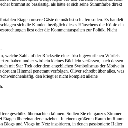
her brummt so basslastig, als hätte er sich seine Stimmfarbe direkt
rtablen Etagen unsere Gäste demnächst schlafen sollen. Es handelt
 schlagen sich die Kunden bezüglich dieses Häuschens die Köpfe ein.
mbesprechungen liest oder die Kommentarspalten zur Politik. Nicht
.“
ihn, welche Zahl auf der Rückseite eines frisch geworfenen Würfels
rt zu haben und er wird ein kleines Büchlein verfassen, nach dessen
 auch mit Star Trek oder dem angeblichen Symbolismus der Motive in
 dort am Himmel penetrant verfolgen. Oliver schreibt über alles, was
schweinchenkäfig, den kriegt er nicht komplett alleine
h.
 Tiere geschützt übernachten können. Sollten Sie ein ganzes Zimmer
wei Etagen übereinander einziehen. In einem größeren Raum im Raum
 Blogs und Vlogs im Netz inspirieren, in denen passionierte Halter