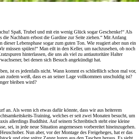
uchu! Spaß, Trubel und mit ein wenig Glück sogar Geschenke!“ Als
s die Nachbarn erbost die Gardine zur Seite ziehen.“ Mit Anfang
in dieser Lebensphase sogar zum guten Ton. Wie reagiert aber nun ein
r müssen spülen!“ Man eilt in den Keller, um nachzusehen, ob noch
spuren hinterlassen, die uns als viel zu antiautoritäre Halter
Erwachsener, bei denen sich Besuch angekündigt hat.
, ist es jedenfalls nicht. Wann kommt es schließlich schon mal vor,
man zudem weiß, dass es an seiner Lage vollkommen unschuldig ist?
änger bleiben wird?
rf an. Als wenn ich etwas dafür könnte, dass wir aus heiterem
htsamkeitskeits-Training, welches er seit zwei Monaten besucht, um
xis allerdings Buddhist. Auf seinem Schreibtisch steht eine kleine
se, sei, in jede neue Situation angemessen vorbereitet hineinzugehen.
n Heuschober. Nun aber, vor der Montage des Freigeheges, hat er das
lstock und eine spitze Zange lugen aus den Taschen heraus. Es sieht