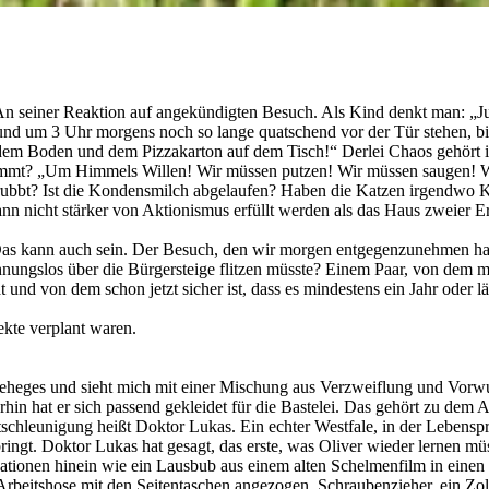
An seiner Reaktion auf angekündigten Besuch. Als Kind denkt man: „J
 und um 3 Uhr morgens noch so lange quatschend vor der Tür stehen, bi
f dem Boden und dem Pizzakarton auf dem Tisch!“ Derlei Chaos gehört 
ommt? „Um Himmels Willen! Wir müssen putzen! Wir müssen saugen! Wi
rubbt? Ist die Kondensmilch abgelaufen? Haben die Katzen irgendwo Kratz
ann nicht stärker von Aktionismus erfüllt werden als das Haus zweier 
Das kann auch sein. Der Besuch, den wir morgen entgegenzunehmen haben
hnungslos über die Bürgersteige flitzen müsste? Einem Paar, von dem 
 und von dem schon jetzt sicher ist, dass es mindestens ein Jahr oder l
ekte verplant waren.
geheges und sieht mich mit einer Mischung aus Verzweiflung und Vorwu
hat er sich passend gekleidet für die Bastelei. Das gehört zu dem Ac
schleunigung heißt Doktor Lukas. Ein echter Westfale, in der Lebenspra
ingt. Doktor Lukas hat gesagt, das erste, was Oliver wieder lernen müs
ituationen hinein wie ein Lausbub aus einem alten Schelmenfilm in eine
Arbeitshose mit den Seitentaschen angezogen. Schraubenzieher, ein Zol