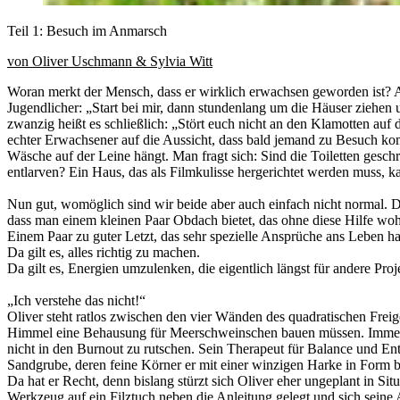
Teil 1: Besuch im Anmarsch
von Oliver Uschmann & Sylvia Witt
Woran merkt der Mensch, dass er wirklich erwachsen geworden ist? 
Jugendlicher: „Start bei mir, dann stundenlang um die Häuser ziehen
zwanzig heißt es schließlich: „Stört euch nicht an den Klamotten au
echter Erwachsener auf die Aussicht, dass bald jemand zu Besuch k
Wäsche auf der Leine hängt. Man fragt sich: Sind die Toiletten gesch
entlarven? Ein Haus, das als Filmkulisse hergerichtet werden muss, k
Nun gut, womöglich sind wir beide aber auch einfach nicht normal. 
dass man einem kleinen Paar Obdach bietet, das ohne diese Hilfe wo
Einem Paar zu guter Letzt, das sehr spezielle Ansprüche ans Leben hat
Da gilt es, alles richtig zu machen.
Da gilt es, Energien umzulenken, die eigentlich längst für andere Proj
„Ich verstehe das nicht!“
Oliver steht ratlos zwischen den vier Wänden des quadratischen Frei
Himmel eine Behausung für Meerschweinschen bauen müssen. Immerhin 
nicht in den Burnout zu rutschen. Sein Therapeut für Balance und Ent
Sandgrube, deren feine Körner er mit einer winzigen Harke in Form br
Da hat er Recht, denn bislang stürzt sich Oliver eher ungeplant in S
Werkzeug auf ein Filztuch neben die Anleitung gelegt und sich seine 