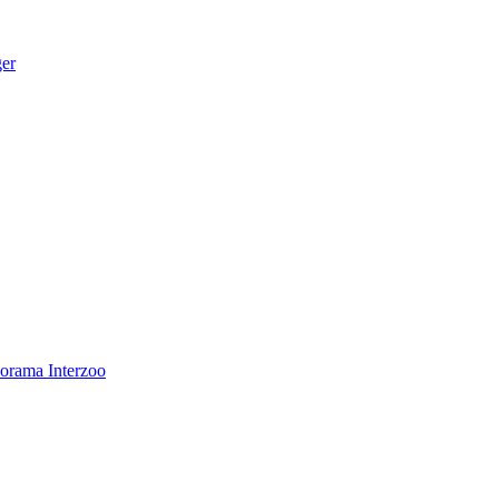
ger
norama
Interzoo