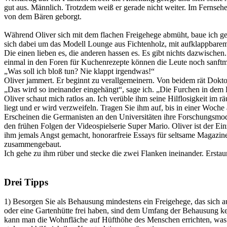
gut aus. Männlich. Trotzdem weiß er gerade nicht weiter. Im Fernsehe
von dem Bären geborgt.
Während Oliver sich mit dem flachen Freigehege abmüht, baue ich ge
sich dabei um das Modell Lounge aus Fichtenholz, mit aufklappbarem 
Die einen lieben es, die anderen hassen es. Es gibt nichts dazwische
einmal in den Foren für Kuchenrezepte können die Leute noch sanft
„Was soll ich bloß tun? Nie klappt irgendwas!“
Oliver jammert. Er beginnt zu verallgemeinern. Von beidem rät Dokto
„Das wird so ineinander eingehängt“, sage ich. „Die Furchen in dem
Oliver schaut mich ratlos an. Ich verüble ihm seine Hilflosigkeit im
liegt und er wird verzweifeln. Tragen Sie ihm auf, bis in einer Woch
Erscheinen die Germanisten an den Universitäten ihre Forschungsmo
den frühen Folgen der Videospielserie Super Mario. Oliver ist der Ei
ihm jemals Angst gemacht, honorarfreie Essays für seltsame Magazine 
zusammengebaut.
Ich gehe zu ihm rüber und stecke die zwei Flanken ineinander. Erstaun
Drei Tipps
1) Besorgen Sie als Behausung mindestens ein Freigehege, das sich a
oder eine Gartenhütte frei haben, sind dem Umfang der Behausung k
kann man die Wohnfläche auf Hüfthöhe des Menschen errichten, was sp