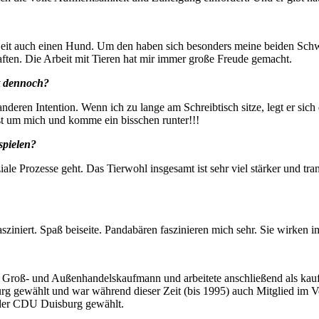
eit auch einen Hund. Um den haben sich besonders meine beiden Schwe
ften. Die Arbeit mit Tieren hat mir immer große Freude gemacht.
it dennoch?
t anderen Intention. Wenn ich zu lange am Schreibtisch sitze, legt er si
st um mich und komme ein bisschen runter!!!
spielen?
le Prozesse geht. Das Tierwohl insgesamt ist sehr viel stärker und trans
iniert. Spaß beiseite. Pandabären faszinieren mich sehr. Sie wirken i
oß- und Außenhandelskaufmann und arbeitete anschließend als kaufmän
 gewählt und war während dieser Zeit (bis 1995) auch Mitglied im V
 der CDU Duisburg gewählt.