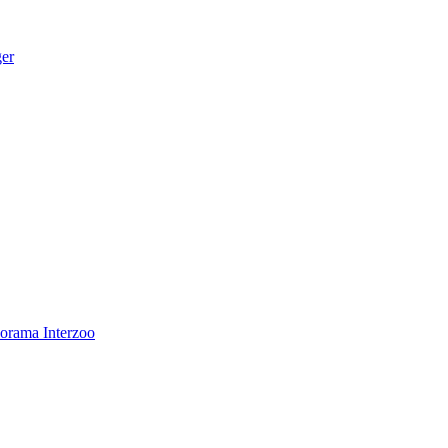
ger
norama
Interzoo