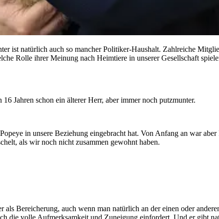
nter ist natürlich auch so mancher Politiker-Haushalt. Zahlreiche Mitg
che Rolle ihrer Meinung nach Heimtiere in unserer Gesellschaft spielen 
n 16 Jahren schon ein älterer Herr, aber immer noch putzmunter.
peye in unsere Beziehung eingebracht hat. Von Anfang an war aber kl
uschelt, als wir noch nicht zusammen gewohnt haben.
er als Bereicherung, auch wenn man natürlich an der einen oder andere
die volle Aufmerksamkeit und Zuneigung einfordert. Und er gibt natü