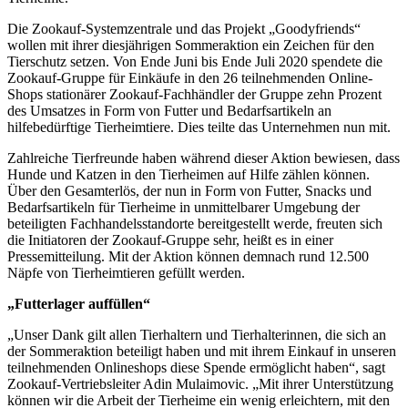
Die Zookauf-Systemzentrale und das Projekt „Goodyfriends“
wollen mit ihrer diesjährigen Sommeraktion ein Zeichen für den
Tierschutz setzen. Von Ende Juni bis Ende Juli 2020 spendete die
Zookauf-Gruppe für Einkäufe in den 26 teilnehmenden Online-
Shops stationärer Zookauf-Fachhändler der Gruppe zehn Prozent
des Umsatzes in Form von Futter und Bedarfsartikeln an
hilfebedürftige Tierheimtiere. Dies teilte das Unternehmen nun mit.
Zahlreiche Tierfreunde haben während dieser Aktion bewiesen, dass
Hunde und Katzen in den Tierheimen auf Hilfe zählen können.
Über den Gesamterlös, der nun in Form von Futter, Snacks und
Bedarfsartikeln für Tierheime in unmittelbarer Umgebung der
beteiligten Fachhandelsstandorte bereitgestellt werde, freuten sich
die Initiatoren der Zookauf-Gruppe sehr, heißt es in einer
Pressemitteilung. Mit der Aktion können demnach rund 12.500
Näpfe von Tierheimtieren gefüllt werden.
„Futterlager auffüllen“
„Unser Dank gilt allen Tierhaltern und Tierhalterinnen, die sich an
der Sommeraktion beteiligt haben und mit ihrem Einkauf in unseren
teilnehmenden Onlineshops diese Spende ermöglicht haben“, sagt
Zookauf-Vertriebsleiter Adin Mulaimovic. „Mit ihrer Unterstützung
können wir die Arbeit der Tierheime ein wenig erleichtern, mit den