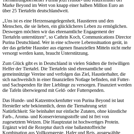
Marke Beyond im Wert von knapp einer halben Million Euro an
über 25 Tiertafeln deutschlandweit.
„Uns ist es eine Herzensangelegenheit, Haustieren und den
Menschen, die sie lieben, ein glücklicheres Leben zu ermöglichen.
Deswegen möchten wir das ehrenamtliche Engagement der
Tiertafeln unterstützen“, so Cathrin Koch, Communications Director
Purina Deutschland. Wer in eine schwere Lebenssituation gerät, in
der das geliebte Haustier aus eigenen finanziellen Mitteln nicht mehr
versorgt werden kann, braucht Unterstützung.
Zum Glück gibt es in Deutschland in vielen Städten die freiwilligen
Helfer der Tiertafel. Die Tiertafeln sind ehrenamtliche und
gemeinnützige Vereine und verfolgen das Ziel, Haustierhalter, die
sich nachweislich in einer finanziellen Notlage befinden, mit Futter-
und Sachspenden für ihre Lieblinge zu versorgen. Finanziert werden
die Tafeln überwiegend mit Geld- oder Futterspenden.
Das Hunde- und Katzentrockenfutter von Purina Beyond ist laut
Hersteller sehr bekömmlich, denn die Tiernahrung setzt
Natürlichkeit: Sie beinhaltet nur einfache Zutaten, ohne künstliche
Farb-, Aroma- und Konservierungsstoffe und ist frei von
zugesetztem Weizen. Die Hauptzutat ist hochwertiges Protein.
Ergänzt wird die Rezeptur durch eine ballaststoffreiche
Kombination aus Vollkorngerste, Hafer und Reis, ausgewählte