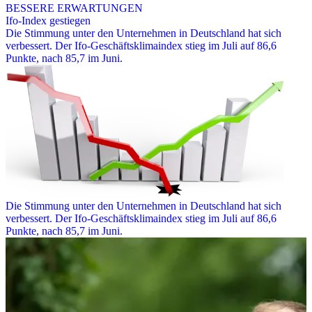
BESSERE ERWARTUNGEN
Ifo-Index gestiegen
Die Stimmung unter den Unternehmen in Deutschland hat sich
verbessert. Der Ifo-Geschäftsklimaindex stieg im Juli auf 86,6
Punkte, nach 85,7 im Juni.
Die Stimmung unter den Unternehmen in Deutschland hat sich
verbessert. Der Ifo-Geschäftsklimaindex stieg im Juli auf 86,6
Punkte, nach 85,7 im Juni.