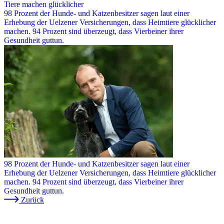
Tiere machen glücklicher
98 Prozent der Hunde- und Katzenbesitzer sagen laut einer
Erhebung der Uelzener Versicherungen, dass Heimtiere glücklicher
machen. 94 Prozent sind überzeugt, dass Vierbeiner ihrer
Gesundheit guttun.
98 Prozent der Hunde- und Katzenbesitzer sagen laut einer
Erhebung der Uelzener Versicherungen, dass Heimtiere glücklicher
machen. 94 Prozent sind überzeugt, dass Vierbeiner ihrer
Gesundheit guttun.
Zurück