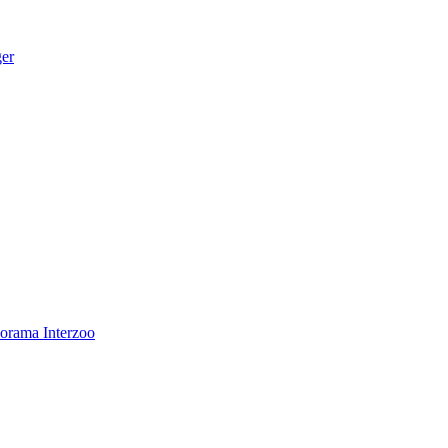
ger
norama
Interzoo