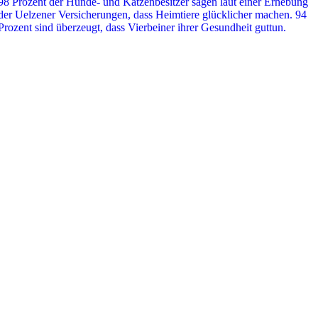
98 Prozent der Hunde- und Katzenbesitzer sagen laut einer Erhebung
der Uelzener Versicherungen, dass Heimtiere glücklicher machen. 94
Prozent sind überzeugt, dass Vierbeiner ihrer Gesundheit guttun.