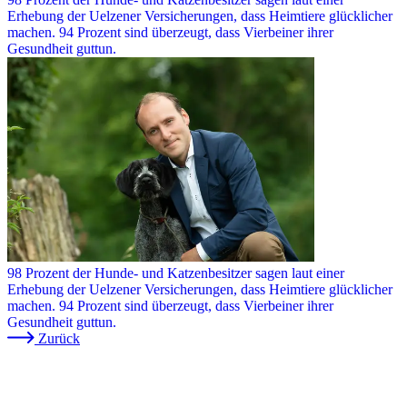
Erhebung der Uelzener Versicherungen, dass Heimtiere glücklicher
machen. 94 Prozent sind überzeugt, dass Vierbeiner ihrer
Gesundheit guttun.
98 Prozent der Hunde- und Katzenbesitzer sagen laut einer
Erhebung der Uelzener Versicherungen, dass Heimtiere glücklicher
machen. 94 Prozent sind überzeugt, dass Vierbeiner ihrer
Gesundheit guttun.
Zurück