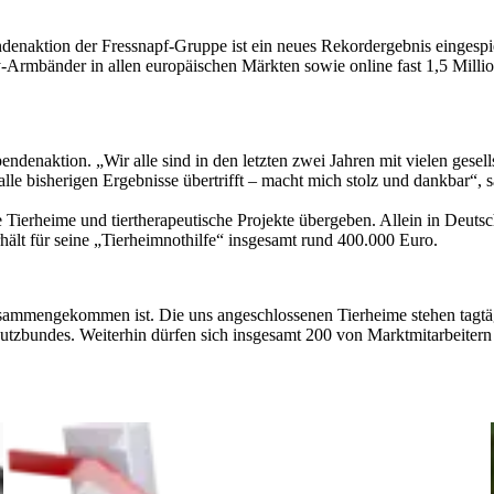
enaktion der Fressnapf-Gruppe ist ein neues Rekordergebnis eingespi
ty-Armbänder in allen europäischen Märkten sowie online fast 1,5 M
denaktion. „Wir alle sind in den letzten zwei Jahren mit vielen gesel
lle bisherigen Ergebnisse übertrifft – macht mich stolz und dankbar“, 
 Tierheime und tiertherapeutische Projekte übergeben. Allein in Deu
t für seine „Tierheimnothilfe“ insgesamt rund 400.000 Euro.
usammengekommen ist. Die uns angeschlossenen Tierheime stehen tagtägl
hutzbundes. Weiterhin dürfen sich insgesamt 200 von Marktmitarbeitern