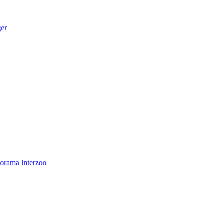
ger
norama
Interzoo