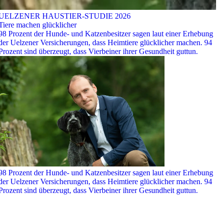
UELZENER HAUSTIER-STUDIE 2026
Tiere machen glücklicher
98 Prozent der Hunde- und Katzenbesitzer sagen laut einer Erhebung
der Uelzener Versicherungen, dass Heimtiere glücklicher machen. 94
Prozent sind überzeugt, dass Vierbeiner ihrer Gesundheit guttun.
98 Prozent der Hunde- und Katzenbesitzer sagen laut einer Erhebung
der Uelzener Versicherungen, dass Heimtiere glücklicher machen. 94
Prozent sind überzeugt, dass Vierbeiner ihrer Gesundheit guttun.