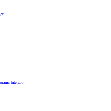
ger
norama
Interzoo