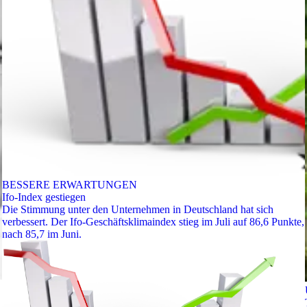
BESSERE ERWARTUNGEN
Ifo-Index gestiegen
Die Stimmung unter den Unternehmen in Deutschland hat sich
verbessert. Der Ifo-Geschäftsklimaindex stieg im Juli auf 86,6 Punkte,
nach 85,7 im Juni.