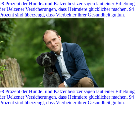
98 Prozent der Hunde- und Katzenbesitzer sagen laut einer Erhebung
der Uelzener Versicherungen, dass Heimtiere glücklicher machen. 94
Prozent sind überzeugt, dass Vierbeiner ihrer Gesundheit guttun.
98 Prozent der Hunde- und Katzenbesitzer sagen laut einer Erhebung
der Uelzener Versicherungen, dass Heimtiere glücklicher machen. 94
Prozent sind überzeugt, dass Vierbeiner ihrer Gesundheit guttun.