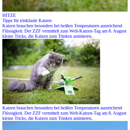
HITZE
Tipps für trinkfaule Katzen
Katzen brauchen besonders bei heißen Temperaturen ausreichend
Flüssigkeit. Der ZZF vermittelt zum Welt-Katzen-Tag am 8. August
kleine Tricks, die Katzen zum Trinken animieren.
Katzen brauchen besonders bei heißen Temperaturen ausreichend
Flüssigkeit. Der ZZF vermittelt zum Welt-Katzen-Tag am 8. August
kleine Tricks, die Katzen zum Trinken animieren.