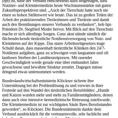
(bpt) ist, habe der Verband entscheidend dazu beigetragen, dass
Nutztier- und Kleintiermedizin heute Wachstumsmärkte mit guten
Zukunftsperspektiven sind. „Auch der Tierschutz hatte noch nie
einen so hohen Stellenwert wie heute. Das ist zu großen Teilen der
Arbeit der praktizierenden Tierärztinnen und Tierärzte und damit
auch den Bemühungen unseres Verbands zu verdanken“, hob bpt-
Präsident Dr. Siegfried Moder hervor. Mit Blick auf den Tierschutz
mache er sich allerdings Sorgen. Ganz akut stünde nämlich die
flächendeckende tierärztliche Notdienstversorgung von Nutz- und
Kleintieren auf der Kippe. Das starre Arbeitszeitgesetzes trage
Schuld daran, dass massenhaft tierärztliche Kliniken den 24/7-
Notdienst aufgäben, ganz zu schweigen vom langsamen und oft
lautlosen Sterben der Landtierarztpraxen. Mit rasender
Geschwindigkeit werde gerade eine über einhundert Jahre
gewachsene und bewährte Struktur zerstört. Dagegen müsse
dringend etwas unternommen werden.
Bundeslandwirtschaftsministerin Klöckner sicherte ihre
Unterstützung bei der Problemlösung zu und verwies in ihrer
Festrede auf den Wandel des tierärztlichen Berufsbildes: „Hunde
und Katzen wurden mehr und mehr zu Familienmitgliedern, denen
dann auch eine intensive tiermedizinische Betreuung zuteilwurde.
Die Kleintiermedizin ist zur wichtigsten Säule Ihres Berufsstandes
geworden“, so Klöckner. Die Bundesministerin dankte dem
Verband ausdrücklich für die vertrauensvolle, sehr fachliche und