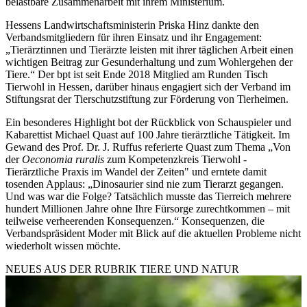
belastbare Zusammenarbeit mit ihrem Ministerium.
Hessens Landwirtschaftsministerin Priska Hinz dankte den
Verbandsmitgliedern für ihren Einsatz und ihr Engagement:
„Tierärztinnen und Tierärzte leisten mit ihrer täglichen Arbeit einen
wichtigen Beitrag zur Gesunderhaltung und zum Wohlergehen der
Tiere.“ Der bpt ist seit Ende 2018 Mitglied am Runden Tisch
Tierwohl in Hessen, darüber hinaus engagiert sich der Verband im
Stiftungsrat der Tierschutzstiftung zur Förderung von Tierheimen.
Ein besonderes Highlight bot der Rückblick von Schauspieler und
Kabarettist Michael Quast auf 100 Jahre tierärztliche Tätigkeit. Im
Gewand des Prof. Dr. J. Ruffus referierte Quast zum Thema „Von
der
Oeconomia ruralis
zum Kompetenzkreis Tierwohl -
Tierärztliche Praxis im Wandel der Zeiten" und erntete damit
tosenden Applaus: „Dinosaurier sind nie zum Tierarzt gegangen.
Und was war die Folge? Tatsächlich musste das Tierreich mehrere
hundert Millionen Jahre ohne Ihre Fürsorge zurechtkommen – mit
teilweise verheerenden Konsequenzen.“ Konsequenzen, die
Verbandspräsident Moder mit Blick auf die aktuellen Probleme nicht
wiederholt wissen möchte.
NEUES AUS DER RUBRIK
TIERE UND NATUR