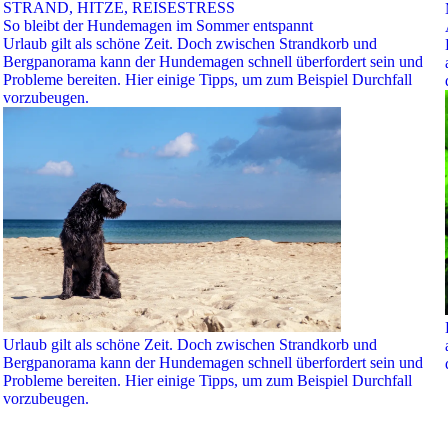
STRAND, HITZE, REISESTRESS
So bleibt der Hundemagen im Sommer entspannt
Urlaub gilt als schöne Zeit. Doch zwischen Strandkorb und
Bergpanorama kann der Hundemagen schnell überfordert sein und
Probleme bereiten. Hier einige Tipps, um zum Beispiel Durchfall
vorzubeugen.
Urlaub gilt als schöne Zeit. Doch zwischen Strandkorb und
Bergpanorama kann der Hundemagen schnell überfordert sein und
Probleme bereiten. Hier einige Tipps, um zum Beispiel Durchfall
vorzubeugen.