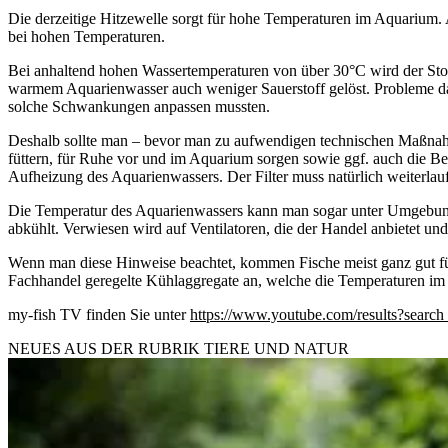
Die derzeitige Hitzewelle sorgt für hohe Temperaturen im Aquarium.
bei hohen Temperaturen.
Bei anhaltend hohen Wassertemperaturen von über 30°C wird der Stof
warmem Aquarienwasser auch weniger Sauerstoff gelöst. Probleme da
solche Schwankungen anpassen mussten.
Deshalb sollte man – bevor man zu aufwendigen technischen Maßnahmen
füttern, für Ruhe vor und im Aquarium sorgen sowie ggf. auch die Bel
Aufheizung des Aquarienwassers. Der Filter muss natürlich weiterlau
Die Temperatur des Aquarienwassers kann man sogar unter Umgebung
abkühlt. Verwiesen wird auf Ventilatoren, die der Handel anbietet un
Wenn man diese Hinweise beachtet, kommen Fische meist ganz gut für
Fachhandel geregelte Kühlaggregate an, welche die Temperaturen im
my-fish TV finden Sie unter
https://www.youtube.com/results?searc
NEUES AUS DER RUBRIK
TIERE UND NATUR