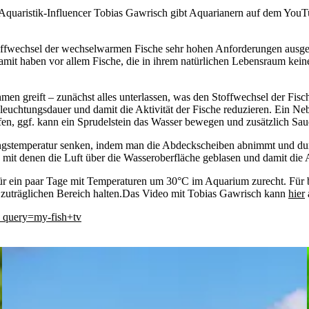
 Aquaristik-Influencer Tobias Gawrisch gibt Aquarianern auf dem YouT
fwechsel der wechselwarmen Fische sehr hohen Anforderungen ausgesetz
mit haben vor allem Fische, die in ihrem natürlichen Lebensraum kein
 greift – zunächst alles unterlassen, was den Stoffwechsel der Fisch
euchtungsdauer und damit die Aktivität der Fische reduzieren. Ein Neb
fen, ggf. kann ein Sprudelstein das Wasser bewegen und zusätzlich Sau
stemperatur senken, indem man die Abdeckscheiben abnimmt und durch
d mit denen die Luft über die Wasseroberfläche geblasen und damit die
 ein paar Tage mit Temperaturen um 30°C im Aquarium zurecht. Für be
 zuträglichen Bereich halten.Das Video mit Tobias Gawrisch kann
hier
h_query=my-fish+tv