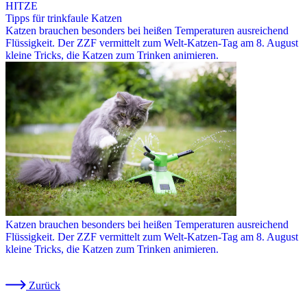
HITZE
Tipps für trinkfaule Katzen
Katzen brauchen besonders bei heißen Temperaturen ausreichend
Flüssigkeit. Der ZZF vermittelt zum Welt-Katzen-Tag am 8. August
kleine Tricks, die Katzen zum Trinken animieren.
Katzen brauchen besonders bei heißen Temperaturen ausreichend
Flüssigkeit. Der ZZF vermittelt zum Welt-Katzen-Tag am 8. August
kleine Tricks, die Katzen zum Trinken animieren.
Zurück