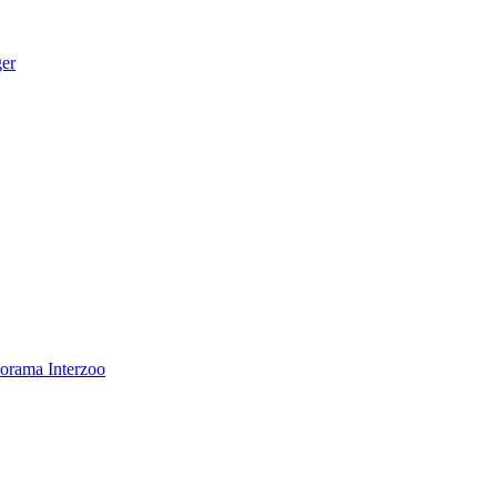
ger
norama
Interzoo