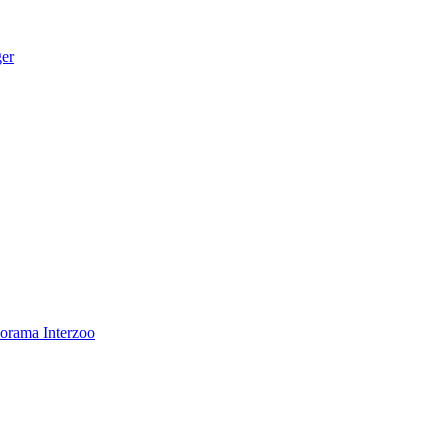
ger
norama
Interzoo