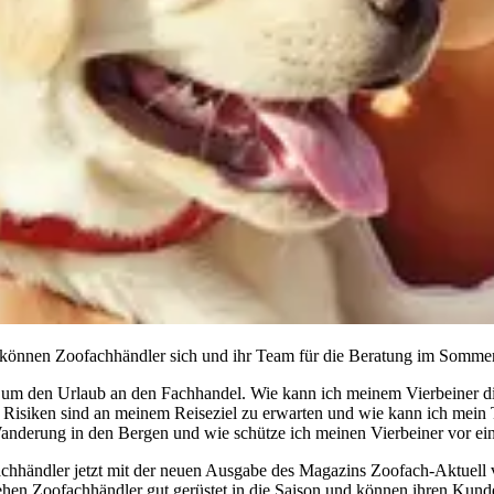
können Zoofachhändler sich und ihr Team für die Beratung im Sommer
 um den Urlaub an den Fachhandel. Wie kann ich meinem Vierbeiner di
isiken sind an meinem Reiseziel zu erwarten und wie kann ich mein Ti
Wanderung in den Bergen und wie schütze ich meinen Vierbeiner vor ei
hhändler jetzt mit der neuen Ausgabe des Magazins Zoofach-Aktuell v
hen Zoofachhändler gut gerüstet in die Saison und können ihren Kunden