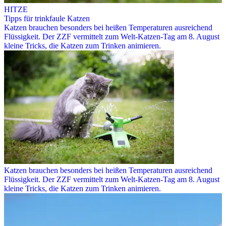
HITZE
Tipps für trinkfaule Katzen
Katzen brauchen besonders bei heißen Temperaturen ausreichend
Flüssigkeit. Der ZZF vermittelt zum Welt-Katzen-Tag am 8. August
kleine Tricks, die Katzen zum Trinken animieren.
Katzen brauchen besonders bei heißen Temperaturen ausreichend
Flüssigkeit. Der ZZF vermittelt zum Welt-Katzen-Tag am 8. August
kleine Tricks, die Katzen zum Trinken animieren.