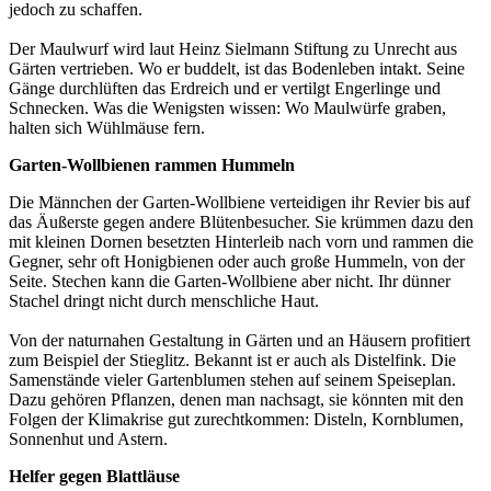
jedoch zu schaffen.
Der Maulwurf wird laut Heinz Sielmann Stiftung zu Unrecht aus
Gärten vertrieben. Wo er buddelt, ist das Bodenleben intakt. Seine
Gänge durchlüften das Erdreich und er vertilgt Engerlinge und
Schnecken. Was die Wenigsten wissen: Wo Maulwürfe graben,
halten sich Wühlmäuse fern.
Garten-Wollbienen rammen Hummeln
Die Männchen der Garten-Wollbiene verteidigen ihr Revier bis auf
das Äußerste gegen andere Blütenbesucher. Sie krümmen dazu den
mit kleinen Dornen besetzten Hinterleib nach vorn und rammen die
Gegner, sehr oft Honigbienen oder auch große Hummeln, von der
Seite. Stechen kann die Garten-Wollbiene aber nicht. Ihr dünner
Stachel dringt nicht durch menschliche Haut.
Von der naturnahen Gestaltung in Gärten und an Häusern profitiert
zum Beispiel der Stieglitz. Bekannt ist er auch als Distelfink. Die
Samenstände vieler Gartenblumen stehen auf seinem Speiseplan.
Dazu gehören Pflanzen, denen man nachsagt, sie könnten mit den
Folgen der Klimakrise gut zurechtkommen: Disteln, Kornblumen,
Sonnenhut und Astern.
Helfer gegen Blattläuse