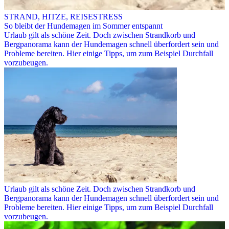
STRAND, HITZE, REISESTRESS
So bleibt der Hundemagen im Sommer entspannt
Urlaub gilt als schöne Zeit. Doch zwischen Strandkorb und
Bergpanorama kann der Hundemagen schnell überfordert sein und
Probleme bereiten. Hier einige Tipps, um zum Beispiel Durchfall
vorzubeugen.
Urlaub gilt als schöne Zeit. Doch zwischen Strandkorb und
Bergpanorama kann der Hundemagen schnell überfordert sein und
Probleme bereiten. Hier einige Tipps, um zum Beispiel Durchfall
vorzubeugen.