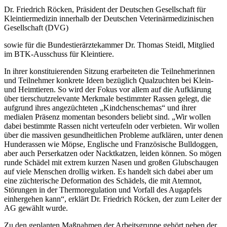
Dr. Friedrich Röcken, Präsident der Deutschen Gesellschaft für
Kleintiermedizin innerhalb der Deutschen Veterinärmedizinischen
Gesellschaft (DVG)
sowie für die Bundestierärztekammer Dr. Thomas Steidl, Mitglied
im BTK‐Ausschuss für Kleintiere.
In ihrer konstituierenden Sitzung erarbeiteten die Teilnehmerinnen
und Teilnehmer konkrete Ideen bezüglich Qualzuchten bei Klein‐
und Heimtieren. So wird der Fokus vor allem auf die Aufklärung
über tierschutzrelevante Merkmale bestimmter Rassen gelegt, die
aufgrund ihres angezüchteten „Kindchenschemas“ und ihrer
medialen Präsenz momentan besonders beliebt sind. „Wir wollen
dabei bestimmte Rassen nicht verteufeln oder verbieten. Wir wollen
über die massiven gesundheitlichen Probleme aufklären, unter denen
Hunderassen wie Möpse, Englische und Französische Bulldoggen,
aber auch Perserkatzen oder Nacktkatzen, leiden können. So mögen
runde Schädel mit extrem kurzen Nasen und großen Glubschaugen
auf viele Menschen drollig wirken. Es handelt sich dabei aber um
eine züchterische Deformation des Schädels, die mit Atemnot,
Störungen in der Thermoregulation und Vorfall des Augapfels
einhergehen kann“, erklärt Dr. Friedrich Röcken, der zum Leiter der
AG gewählt wurde.
Zu den geplanten Maßnahmen der Arbeitsgruppe gehört neben der