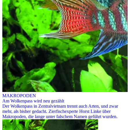
MAKROPODEN
Am Wolkenpass wird neu gezählt
Der Wolkenpass in Zentralvietnam trennt auch Arten, und zwar
mehr, als bisher gedacht. Zierfischexperte Horst Linke über
Makropoden, die lange unter falschem Namen geführt wurden.