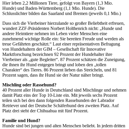
Hier leben 2,2 Millionen Tiere, gefolgt von Bayern (1,3 Mio.
Hunde) und Baden-Württemberg (1,1 Mio. Hunde). Die
Schlusslichter bilden das Saarland und Bremen (jeweils 0,1 Mio.)
Dass sich die Vierbeiner hierzulande so großer Beliebtheit erfreuen,
wundert ZZF-Präsidenten Norbert Holthenrich nicht: „Hunde und
andere Heimtiere nehmen im Leben vieler Menschen eine
zunehmend wichtige Rolle ein: Sie bereiten Freude und werden als
treue Gefährten geschätzt.“ Laut einer repräsentativen Befragung
von Hundehaltern der GIM – Gesellschaft für Innovative
Marktforschung bezeichnen 92 Prozent der Hundehalter ihre
Vierbeiner als „gute Begleiter“. 87 Prozent schätzen die Zuneigung,
die ihnen ihr Hund entgegen bringt und loben den „tollen
Charakter“ des Tieres. 86 Prozent lieben das Streicheln, und 81
Prozent sagen, dass ihr Hund sie der Natur näher bringt.
Mischling oder Rassehund?
40 Prozent aller Hunde in Deutschland sind Mischlinge und nehmen
damit Platz eins der Top 10-Liste ein. Mit jeweils sechs Prozent
teilen sich bei den dann folgenden Rassehunden der Labrador
Retriever und der Deutsche Schäferhund den zweiten Platz. Auf
Platz drei steht der Chihuahua mit fünf Prozent.
Familie und Hund?
Hunde sind bei jungen und alten Menschen beliebt. In jedem dritten