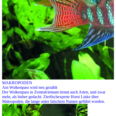
MAKROPODEN
Am Wolkenpass wird neu gezählt
Der Wolkenpass in Zentralvietnam trennt auch Arten, und zwar
mehr, als bisher gedacht. Zierfischexperte Horst Linke über
Makropoden, die lange unter falschem Namen geführt wurden.